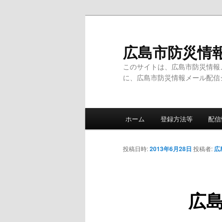
メ
イ
ン
広島市防災情
コ
このサイトは、広島市防災情報
ン
に、広島市防災情報メール配信
テ
ン
ツ
メ
へ
ホーム
登録方法等
配信
イ
移
ン
動
メ
投稿日時:
2013年6月28日
投稿者:
広
ニ
ュ
ー
広