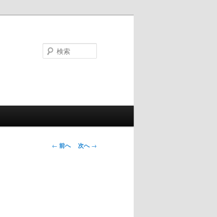
検
索
投
←
前へ
次へ
→
稿
ナ
ビ
ゲ
ー
シ