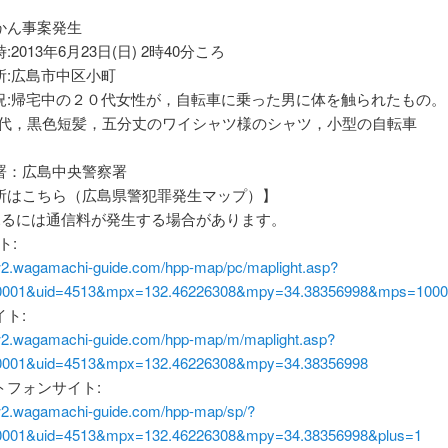
かん事案発生
2013年6月23日(日) 2時40分ころ
所:広島市中区小町
況:帰宅中の２０代女性が，自転車に乗った男に体を触られたもの。
20代，黒色短髪，五分丈のワイシャツ様のシャツ，小型の自転車
署：広島中央警察署
所はこちら（広島県警犯罪発生マップ）】
見るには通信料が発生する場合があります。
ト:
w2.wagamachi-guide.com/hpp-map/pc/maplight.asp?
0001&uid=4513&mpx=132.46226308&mpy=34.38356998&mps=1000
ト:
w2.wagamachi-guide.com/hpp-map/m/maplight.asp?
0001&uid=4513&mpx=132.46226308&mpy=34.38356998
トフォンサイト:
w2.wagamachi-guide.com/hpp-map/sp/?
0001&uid=4513&mpx=132.46226308&mpy=34.38356998&plus=1