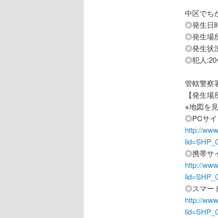
中区でち
◎発生日時:
◎発生場
◎発生状
◎犯人:
管轄警察
【発生場
※地図を
◎PCサイ
http://ww
lid=SHP_
◎携帯サイ
http://ww
lid=SHP_
◎スマー
http://ww
lid=SHP_