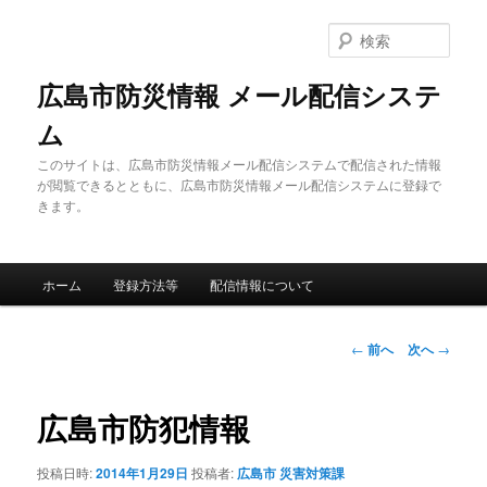
メ
イ
検
ン
索
コ
広島市防災情報 メール配信システ
ン
ム
テ
ン
このサイトは、広島市防災情報メール配信システムで配信された情報
ツ
が閲覧できるとともに、広島市防災情報メール配信システムに登録で
へ
きます。
移
動
メ
ホーム
登録方法等
配信情報について
イ
ン
メ
投
←
前へ
次へ
→
ニ
稿
ュ
ナ
ー
ビ
広島市防犯情報
ゲ
ー
投稿日時:
2014年1月29日
投稿者:
広島市 災害対策課
シ