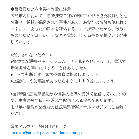
ョ
◆警察官などを名乗る詐欺に注意
ン
広島市内において、県警捜査二課の警察官や銀行協会職員などを
名乗り「通帳が偽造される事件があり、あなたの名前も使われて
いる。」「あなたの口座を凍結する。」「捜査中だから、家族に
も言わないでほしい。」などと電話してくる事案が相次いで発生
しています。
※だまされないために※
●警察官が通帳やキャッシュカード・現金を預かったり、電話で
暗証番号を聞いたりすることはありません。
●一人で判断せず、家族や警察に相談しましょう。
●上記のような電話があったらすぐに１１０番しましょう。
※当情報は広島県警察から情報の提供を受けて配信していますの
で、事案の発生日から遅れて配信される場合があります。
より早い情報が必要な方は広島県警察メールマガジンにご登録く
ださい。
県警メルマガ 登録用アドレス
touroku@anzen.police.pref.hiroshima.jp