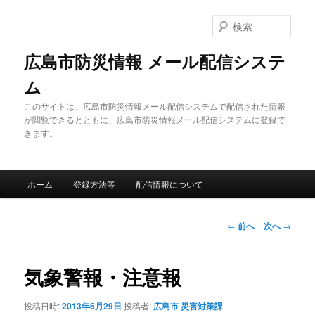
メ
イ
検
ン
索
コ
広島市防災情報 メール配信システ
ン
ム
テ
ン
このサイトは、広島市防災情報メール配信システムで配信された情報
ツ
が閲覧できるとともに、広島市防災情報メール配信システムに登録で
へ
きます。
移
動
メ
ホーム
登録方法等
配信情報について
イ
ン
メ
投
←
前へ
次へ
→
ニ
稿
ュ
ナ
ー
ビ
気象警報・注意報
ゲ
ー
投稿日時:
2013年6月29日
投稿者:
広島市 災害対策課
シ