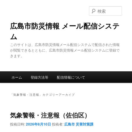
メ
サ
イ
ブ
検
ン
コ
索
コ
ン
広島市防災情報 メール配信システ
ン
テ
ム
テ
ン
ン
ツ
このサイトは、広島市防災情報メール配信システムで配信された情報
ツ
へ
が閲覧できるとともに、広島市防災情報メール配信システムに登録で
へ
移
きます。
移
動
動
メ
ホーム
登録方法等
配信情報について
イ
ン
メ
「
気象警報・注意報
」カテゴリーアーカイブ
ニ
ュ
ー
気象警報・注意報（佐伯区）
投稿日時:
2026年8月10日
投稿者:
広島市 災害対策課