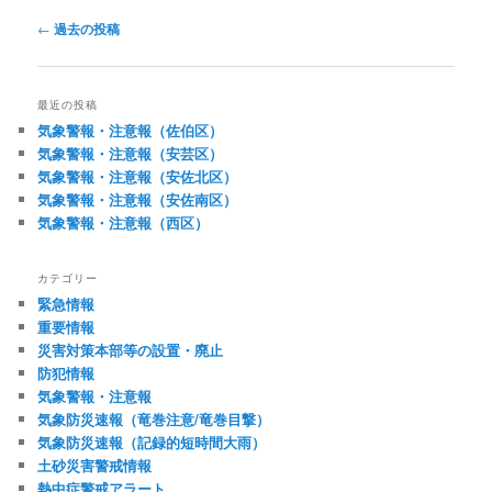
投
←
過去の投稿
稿
ナ
ビ
最近の投稿
ゲ
気象警報・注意報（佐伯区）
ー
気象警報・注意報（安芸区）
シ
気象警報・注意報（安佐北区）
ョ
気象警報・注意報（安佐南区）
ン
気象警報・注意報（西区）
カテゴリー
緊急情報
重要情報
災害対策本部等の設置・廃止
防犯情報
気象警報・注意報
気象防災速報（竜巻注意/竜巻目撃）
気象防災速報（記録的短時間大雨）
土砂災害警戒情報
熱中症警戒アラート