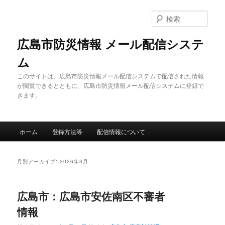
メ
サ
イ
ブ
検
ン
コ
索
コ
ン
広島市防災情報 メール配信システ
ン
テ
ム
テ
ン
ン
ツ
このサイトは、広島市防災情報メール配信システムで配信された情報
ツ
へ
が閲覧できるとともに、広島市防災情報メール配信システムに登録で
へ
移
きます。
移
動
動
メ
ホーム
登録方法等
配信情報について
イ
ン
メ
月別アーカイブ:
2026年3月
ニ
ュ
ー
広島市：広島市安佐南区不審者
情報