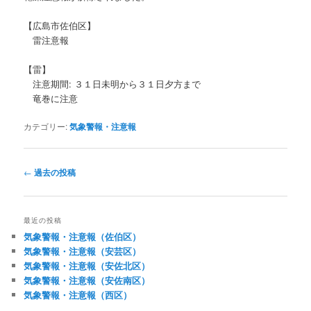
【広島市佐伯区】
雷注意報
【雷】
注意期間: ３１日未明から３１日夕方まで
竜巻に注意
カテゴリー:
気象警報・注意報
投
←
過去の投稿
稿
ナ
ビ
最近の投稿
ゲ
気象警報・注意報（佐伯区）
ー
気象警報・注意報（安芸区）
シ
気象警報・注意報（安佐北区）
ョ
気象警報・注意報（安佐南区）
ン
気象警報・注意報（西区）