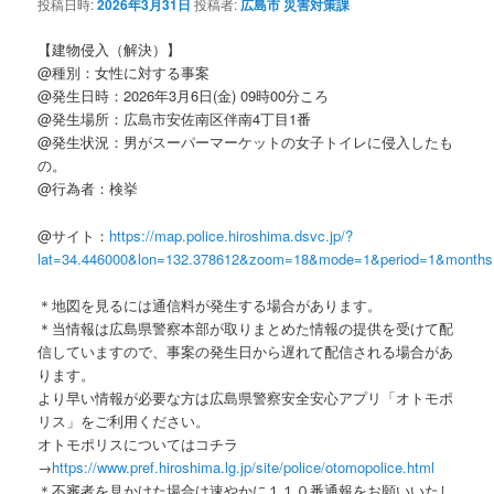
投稿日時:
2026年3月31日
投稿者:
広島市 災害対策課
【建物侵入（解決）】
@種別：女性に対する事案
@発生日時：2026年3月6日(金) 09時00分ころ
@発生場所：広島市安佐南区伴南4丁目1番
@発生状況：男がスーパーマーケットの女子トイレに侵入したも
の。
@行為者：検挙
@サイト：
https://map.police.hiroshima.dsvc.jp/?
lat=34.446000&lon=132.378612&zoom=18&mode=1&period=1&months
＊地図を見るには通信料が発生する場合があります。
＊当情報は広島県警察本部が取りまとめた情報の提供を受けて配
信していますので、事案の発生日から遅れて配信される場合があ
ります。
より早い情報が必要な方は広島県警察安全安心アプリ「オトモポ
リス」をご利用ください。
オトモポリスについてはコチラ
→
https://www.pref.hiroshima.lg.jp/site/police/otomopolice.html
＊不審者を見かけた場合は速やかに１１０番通報をお願いいたし