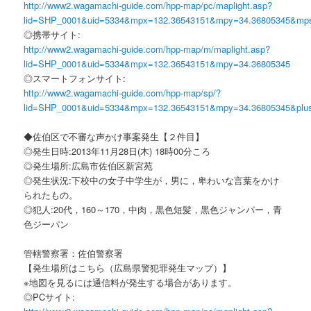
http://www2.wagamachi-guide.com/hpp-map/pc/maplight.asp?
lid=SHP_0001&uid=5334&mpx=132.36543151&mpy=34.36805345&mp
◎携帯サイト:
http://www2.wagamachi-guide.com/hpp-map/m/maplight.asp?
lid=SHP_0001&uid=5334&mpx=132.36543151&mpy=34.36805345
◎スマートフォンサイト:
http://www2.wagamachi-guide.com/hpp-map/sp/?
lid=SHP_0001&uid=5334&mpx=132.36543151&mpy=34.36805345&plu
◆佐伯区で不審な声かけ事案発生【２件目】
◎発生日時:2013年11月28日(木) 18時00分ころ
◎発生場所:広島市佐伯区新宮苑
◎発生状況:下校中の女子中学生が，男に，卑わいな言葉をかけ
られたもの。
◎犯人:20代，160～170，中肉，黒色短髪，黒色ジャンパー，青
色ジーパン
管轄警察署：佐伯警察署
【発生場所はこちら（広島県警犯罪発生マップ）】
※地図を見るには通信料が発生する場合があります。
◎PCサイト: