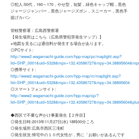
◎犯人:50代，160～170，やせ型，短髪，緑色キャップ帽，黒色
ジャージジャンパー，黒色ジャージズボン，スニーカー，黒色手
提げカバン
管轄警察署：広島西警察署
【発生場所はこちら（広島県警犯罪発生マップ）】
※地図を見るには通信料が発生する場合があります。
◎PCサイト:
http://www2.wagamachi-guide.com/hpp-map/pc/maplight.asp?
lid=SHP_0001&uid=5328&mpx=132.43586727&mpy=34.38895604&mp
◎携帯サイト:
http://www2.wagamachi-guide.com/hpp-map/m/maplight.asp?
lid=SHP_0001&uid=5328&mpx=132.43586727&mpy=34.38895604
◎スマートフォンサイト:
http://www2.wagamachi-guide.com/hpp-map/sp/?
lid=SHP_0001&uid=5328&mpx=132.43586727&mpy=34.38895604&plu
◆西区で不審な声かけ事案発生【２件目】
◎発生日時:2013年11月27日(水) 18時00分ころ
◎発生場所:広島市西区三滝町
◎発生状況:帰宅中の１０代女性が，男に「お願いがあるんです