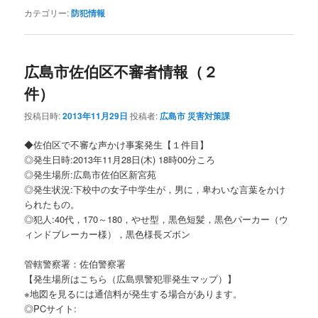
カテゴリー:
防犯情報
広島市佐伯区不審者情報（２
件）
投稿日時:
2013年11月29日
投稿者:
広島市 災害対策課
◆佐伯区で不審な声かけ事案発生【１件目】
◎発生日時:2013年11月28日(木) 18時00分ころ
◎発生場所:広島市佐伯区新宮苑
◎発生状況:下校中の女子中学生が，男に，卑わいな言葉をかけ
られたもの。
◎犯人:40代，170～180，やせ型，黒色短髪，黒色パーカー（ウ
ィンドブレーカー様），黒色様長ズボン
管轄警察署：佐伯警察署
【発生場所はこちら（広島県警犯罪発生マップ）】
※地図を見るには通信料が発生する場合があります。
◎PCサイト: