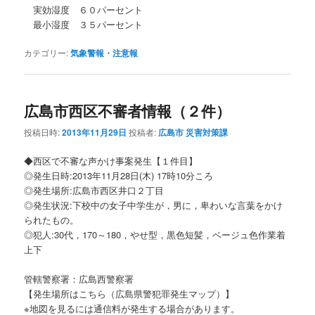
実効湿度 ６０パーセント
最小湿度 ３５パーセント
カテゴリー:
気象警報・注意報
広島市西区不審者情報（２件）
投稿日時:
2013年11月29日
投稿者:
広島市 災害対策課
◆西区で不審な声かけ事案発生【１件目】
◎発生日時:2013年11月28日(木) 17時10分ころ
◎発生場所:広島市西区井口２丁目
◎発生状況:下校中の女子中学生が，男に，卑わいな言葉をかけ
られたもの。
◎犯人:30代，170～180，やせ型，黒色短髪，ベージュ色作業着
上下
管轄警察署：広島西警察署
【発生場所はこちら（広島県警犯罪発生マップ）】
※地図を見るには通信料が発生する場合があります。