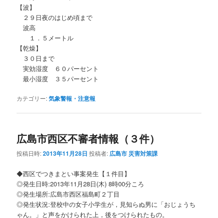
【波】
２９日夜のはじめ頃まで
波高
１．５メートル
【乾燥】
３０日まで
実効湿度 ６０パーセント
最小湿度 ３５パーセント
カテゴリー:
気象警報・注意報
広島市西区不審者情報（３件）
投稿日時:
2013年11月28日
投稿者:
広島市 災害対策課
◆西区でつきまとい事案発生【１件目】
◎発生日時:2013年11月28日(木) 8時00分ころ
◎発生場所:広島市西区福島町２丁目
◎発生状況:登校中の女子小学生が，見知らぬ男に「おじょうち
ゃん。」と声をかけられた上，後をつけられたもの。