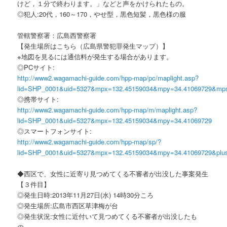
けど，１分で終わります。」などと声をかけられたもの。
◎犯人:20代，160～170，やせ型，黒色短髪，黒色様の服
管轄警察署：広島西警察署
【発生場所はこちら（広島県警犯罪発生マップ）】
※地図を見るには通信料が発生する場合があります。
◎PCサイト:
http://www2.wagamachi-guide.com/hpp-map/pc/maplight.asp?
lid=SHP_0001&uid=5327&mpx=132.45159034&mpy=34.41069729&mp
◎携帯サイト:
http://www2.wagamachi-guide.com/hpp-map/m/maplight.asp?
lid=SHP_0001&uid=5327&mpx=132.45159034&mpy=34.41069729
◎スマートフォンサイト:
http://www2.wagamachi-guide.com/hpp-map/sp/?
lid=SHP_0001&uid=5327&mpx=132.45159034&mpy=34.41069729&plu
◆西区で、女性に近寄り見つめてくる不審者が出没した事案発生
【３件目】
◎発生日時:2013年11月27日(水) 14時30分ころ
◎発生場所:広島市西区草津梅が台
◎発生状況:女性に近付いて見つめてくる不審者が出没したも
の。