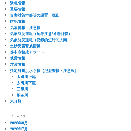
緊急情報
重要情報
災害対策本部等の設置・廃止
防犯情報
気象警報・注意報
気象防災速報（竜巻注意/竜巻目撃）
気象防災速報（記録的短時間大雨）
土砂災害警戒情報
熱中症警戒アラート
地震情報
津波情報
指定河川洪水予報（氾濫警報・注意報）
太田川上流
太田川下流
三篠川
根谷川
未分類
アーカイブ
2026年8月
2026年7月