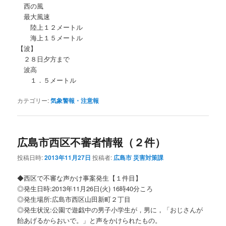
西の風
最大風速
陸上１２メートル
海上１５メートル
【波】
２８日夕方まで
波高
１．５メートル
カテゴリー:
気象警報・注意報
広島市西区不審者情報（２件）
投稿日時:
2013年11月27日
投稿者:
広島市 災害対策課
◆西区で不審な声かけ事案発生【１件目】
◎発生日時:2013年11月26日(火) 16時40分ころ
◎発生場所:広島市西区山田新町２丁目
◎発生状況:公園で遊戯中の男子小学生が，男に，「おじさんが
飴あげるからおいで。」と声をかけられたもの。