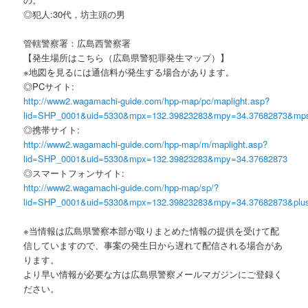
◎犯人:30代，坊主頭の男
管轄警察署：広島西警察署
【発生場所はこちら（広島県警犯罪発生マップ）】
※地図を見るには通信料が発生する場合があります。
◎PCサイト:
http://www2.wagamachi-guide.com/hpp-map/pc/maplight.asp?
lid=SHP_0001&uid=5330&mpx=132.39823283&mpy=34.37682873&mp
◎携帯サイト:
http://www2.wagamachi-guide.com/hpp-map/m/maplight.asp?
lid=SHP_0001&uid=5330&mpx=132.39823283&mpy=34.37682873
◎スマートフォンサイト:
http://www2.wagamachi-guide.com/hpp-map/sp/?
lid=SHP_0001&uid=5330&mpx=132.39823283&mpy=34.37682873&plu
※当情報は広島県警察本部が取りまとめた情報の提供を受けて配
信していますので、事案の発生日から遅れて配信される場合があ
ります。
より早い情報が必要な方は広島県警察メールマガジンにご登録く
ださい。