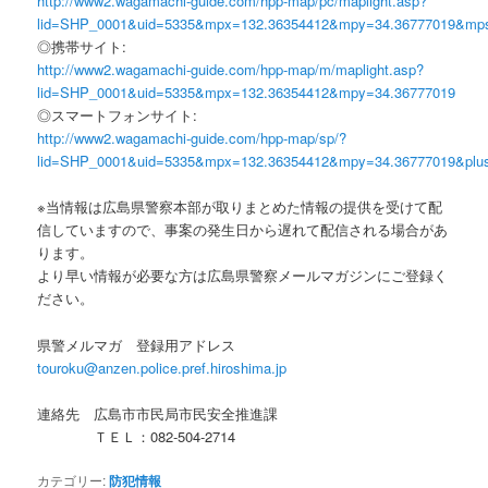
http://www2.wagamachi-guide.com/hpp-map/pc/maplight.asp?
lid=SHP_0001&uid=5335&mpx=132.36354412&mpy=34.36777019&mp
◎携帯サイト:
http://www2.wagamachi-guide.com/hpp-map/m/maplight.asp?
lid=SHP_0001&uid=5335&mpx=132.36354412&mpy=34.36777019
◎スマートフォンサイト:
http://www2.wagamachi-guide.com/hpp-map/sp/?
lid=SHP_0001&uid=5335&mpx=132.36354412&mpy=34.36777019&plu
※当情報は広島県警察本部が取りまとめた情報の提供を受けて配
信していますので、事案の発生日から遅れて配信される場合があ
ります。
より早い情報が必要な方は広島県警察メールマガジンにご登録く
ださい。
県警メルマガ 登録用アドレス
touroku@anzen.police.pref.hiroshima.jp
連絡先 広島市市民局市民安全推進課
ＴＥＬ：082-504-2714
カテゴリー:
防犯情報