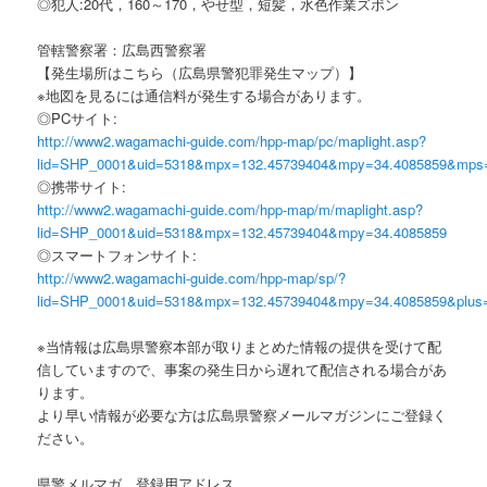
◎犯人:20代，160～170，やせ型，短髪，水色作業ズボン
管轄警察署：広島西警察署
【発生場所はこちら（広島県警犯罪発生マップ）】
※地図を見るには通信料が発生する場合があります。
◎PCサイト:
http://www2.wagamachi-guide.com/hpp-map/pc/maplight.asp?
lid=SHP_0001&uid=5318&mpx=132.45739404&mpy=34.4085859&mps
◎携帯サイト:
http://www2.wagamachi-guide.com/hpp-map/m/maplight.asp?
lid=SHP_0001&uid=5318&mpx=132.45739404&mpy=34.4085859
◎スマートフォンサイト:
http://www2.wagamachi-guide.com/hpp-map/sp/?
lid=SHP_0001&uid=5318&mpx=132.45739404&mpy=34.4085859&plus
※当情報は広島県警察本部が取りまとめた情報の提供を受けて配
信していますので、事案の発生日から遅れて配信される場合があ
ります。
より早い情報が必要な方は広島県警察メールマガジンにご登録く
ださい。
県警メルマガ 登録用アドレス