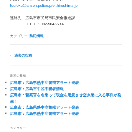
touroku@anzen.police.pref.hiroshima.jp
連絡先 広島市市民局市民安全推進課
ＴＥＬ：082-504-2714
カテゴリー:
防犯情報
投
←
過去の投稿
稿
ナ
ビ
最近の投稿
ゲ
広島市：広島県熱中症警戒アラート発表
ー
広島市：広島市中区不審者情報
シ
広島市：警察官を名乗って現金を用意させ空き巣に入る事件が発
ョ
生！
ン
広島市：広島県熱中症警戒アラート発表
広島市：広島県熱中症警戒アラート発表
カテゴリー