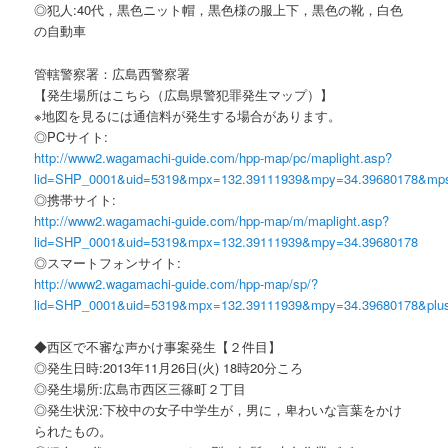
◎犯人:40代，黒色ニット帽，黒色様の服上下，黒色の靴，白色
の自動車
管轄警察署：広島西警察署
【発生場所はこちら（広島県警犯罪発生マップ）】
※地図を見るには通信料が発生する場合があります。
◎PCサイト:
http://www2.wagamachi-guide.com/hpp-map/pc/maplight.asp?
lid=SHP_0001&uid=5319&mpx=132.39111939&mpy=34.39680178&mp
◎携帯サイト:
http://www2.wagamachi-guide.com/hpp-map/m/maplight.asp?
lid=SHP_0001&uid=5319&mpx=132.39111939&mpy=34.39680178
◎スマートフォンサイト:
http://www2.wagamachi-guide.com/hpp-map/sp/?
lid=SHP_0001&uid=5319&mpx=132.39111939&mpy=34.39680178&plu
◆西区で不審な声かけ事案発生【２件目】
◎発生日時:2013年11月26日(火) 18時20分ころ
◎発生場所:広島市西区三篠町２丁目
◎発生状況:下校中の女子中学生が，男に，卑わいな言葉をかけ
られたもの。