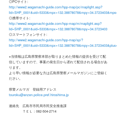
◎PCサイト:
http://www2.wagamachi-guide.com/hpp-map/pc/maplight.asp?
lid=SHP_0001&uid=5333&mpx=132.38878078&mpy=34.3723403&mps
◎携帯サイト:
http://www2.wagamachi-guide.com/hpp-map/m/maplight.asp?
lid=SHP_0001&uid=5333&mpx=132.38878078&mpy=34.3723403
◎スマートフォンサイト:
http://www2.wagamachi-guide.com/hpp-map/sp/?
lid=SHP_0001&uid=5333&mpx=132.38878078&mpy=34.3723403&plus
※当情報は広島県警察本部が取りまとめた情報の提供を受けて配
信していますので、事案の発生日から遅れて配信される場合があ
ります。
より早い情報が必要な方は広島県警察メールマガジンにご登録く
ださい。
県警メルマガ 登録用アドレス
touroku@anzen.police.pref.hiroshima.jp
連絡先 広島市市民局市民安全推進課
ＴＥＬ：082-504-2714