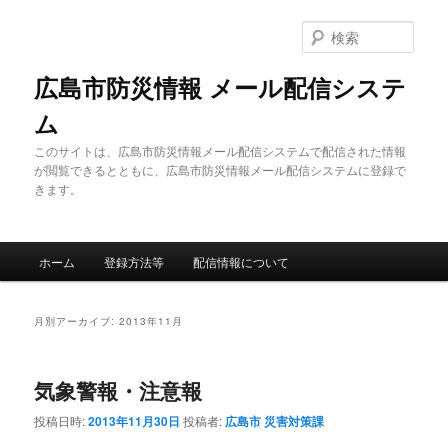
メ
サ
イ
ブ
検
ン
コ
索
コ
ン
広島市防災情報 メール配信システ
ン
テ
ム
テ
ン
ン
ツ
このサイトは、広島市防災情報メール配信システムで配信された情報
ツ
へ
が閲覧できるとともに、広島市防災情報メール配信システムに登録で
へ
移
きます。
移
動
動
メ
ホーム
登録方法等
配信情報について
イ
ン
メ
月別アーカイブ:
2013年11月
ニ
ュ
ー
気象警報・注意報
投稿日時:
2013年11月30日
投稿者:
広島市 災害対策課