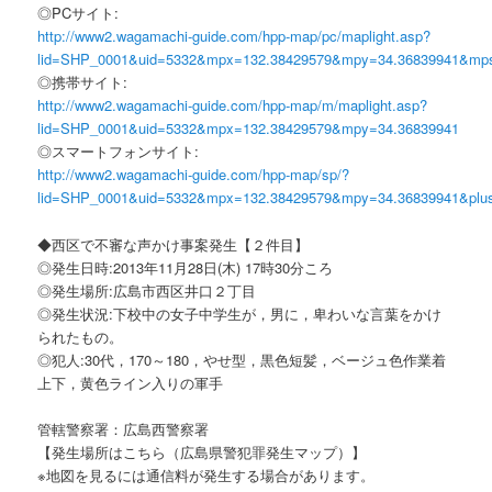
◎PCサイト:
http://www2.wagamachi-guide.com/hpp-map/pc/maplight.asp?
lid=SHP_0001&uid=5332&mpx=132.38429579&mpy=34.36839941&mp
◎携帯サイト:
http://www2.wagamachi-guide.com/hpp-map/m/maplight.asp?
lid=SHP_0001&uid=5332&mpx=132.38429579&mpy=34.36839941
◎スマートフォンサイト:
http://www2.wagamachi-guide.com/hpp-map/sp/?
lid=SHP_0001&uid=5332&mpx=132.38429579&mpy=34.36839941&plu
◆西区で不審な声かけ事案発生【２件目】
◎発生日時:2013年11月28日(木) 17時30分ころ
◎発生場所:広島市西区井口２丁目
◎発生状況:下校中の女子中学生が，男に，卑わいな言葉をかけ
られたもの。
◎犯人:30代，170～180，やせ型，黒色短髪，ベージュ色作業着
上下，黄色ライン入りの軍手
管轄警察署：広島西警察署
【発生場所はこちら（広島県警犯罪発生マップ）】
※地図を見るには通信料が発生する場合があります。