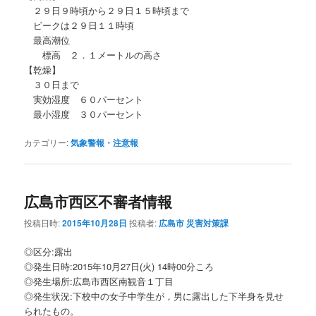
２９日９時頃から２９日１５時頃まで
ピークは２９日１１時頃
最高潮位
標高 ２．１メートルの高さ
【乾燥】
３０日まで
実効湿度 ６０パーセント
最小湿度 ３０パーセント
カテゴリー:
気象警報・注意報
広島市西区不審者情報
投稿日時:
2015年10月28日
投稿者:
広島市 災害対策課
◎区分:露出
◎発生日時:2015年10月27日(火) 14時00分ころ
◎発生場所:広島市西区南観音１丁目
◎発生状況:下校中の女子中学生が，男に露出した下半身を見せ
られたもの。