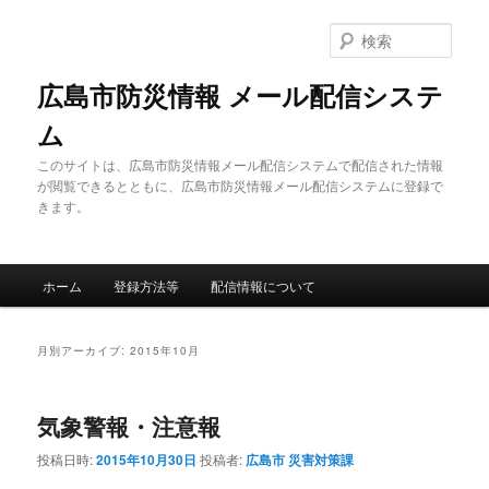
メ
サ
イ
ブ
検
ン
コ
索
コ
ン
広島市防災情報 メール配信システ
ン
テ
ム
テ
ン
ン
ツ
このサイトは、広島市防災情報メール配信システムで配信された情報
ツ
へ
が閲覧できるとともに、広島市防災情報メール配信システムに登録で
へ
移
きます。
移
動
動
メ
ホーム
登録方法等
配信情報について
イ
ン
メ
月別アーカイブ:
2015年10月
ニ
ュ
ー
気象警報・注意報
投稿日時:
2015年10月30日
投稿者:
広島市 災害対策課