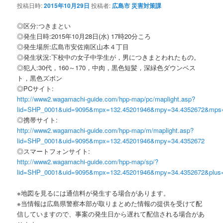
投稿日時:
2015年10月29日
投稿者:
広島市 災害対策課
◎区分:つきまとい
◎発生日時:2015年10月28日(水) 17時20分ころ
◎発生場所:広島市安佐南区山本４丁目
◎発生状況:下校中の女子中学生が，男につきまとわれたもの。
◎犯人:30代，160～170，中肉，黒色短髪，深緑色ダウンベス
ト，黒色ズボン
◎PCサイト:
http://www2.wagamachi-guide.com/hpp-map/pc/maplight.asp?
lid=SHP_0001&uid=9095&mpx=132.45201946&mpy=34.4352672&mps
◎携帯サイト:
http://www2.wagamachi-guide.com/hpp-map/m/maplight.asp?
lid=SHP_0001&uid=9095&mpx=132.45201946&mpy=34.4352672
◎スマートフォンサイト:
http://www2.wagamachi-guide.com/hpp-map/sp/?
lid=SHP_0001&uid=9095&mpx=132.45201946&mpy=34.4352672&plus
※地図を見るには通信料が発生する場合があります。
※当情報は広島県警察本部が取りまとめた情報の提供を受けて配
信していますので、事案の発生日から遅れて配信される場合があ