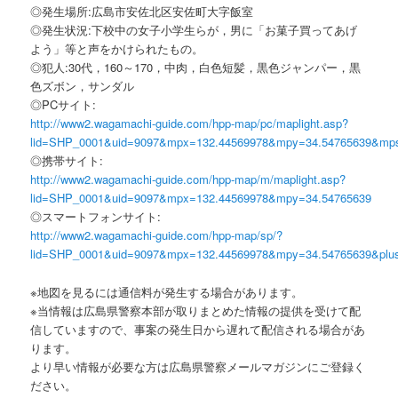
◎発生場所:広島市安佐北区安佐町大字飯室
◎発生状況:下校中の女子小学生らが，男に「お菓子買ってあげ
よう」等と声をかけられたもの。
◎犯人:30代，160～170，中肉，白色短髪，黒色ジャンパー，黒
色ズボン，サンダル
◎PCサイト:
http://www2.wagamachi-guide.com/hpp-map/pc/maplight.asp?
lid=SHP_0001&uid=9097&mpx=132.44569978&mpy=34.54765639&mp
◎携帯サイト:
http://www2.wagamachi-guide.com/hpp-map/m/maplight.asp?
lid=SHP_0001&uid=9097&mpx=132.44569978&mpy=34.54765639
◎スマートフォンサイト:
http://www2.wagamachi-guide.com/hpp-map/sp/?
lid=SHP_0001&uid=9097&mpx=132.44569978&mpy=34.54765639&plu
※地図を見るには通信料が発生する場合があります。
※当情報は広島県警察本部が取りまとめた情報の提供を受けて配
信していますので、事案の発生日から遅れて配信される場合があ
ります。
より早い情報が必要な方は広島県警察メールマガジンにご登録く
ださい。