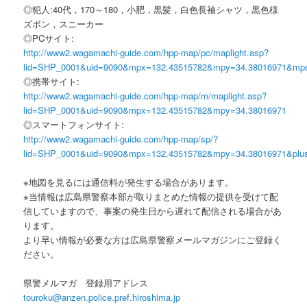
◎犯人:40代，170～180，小肥，黒髪，白色長袖シャツ，黒色様
ズボン，スニーカー
◎PCサイト:
http://www2.wagamachi-guide.com/hpp-map/pc/maplight.asp?
lid=SHP_0001&uid=9090&mpx=132.43515782&mpy=34.38016971&mp
◎携帯サイト:
http://www2.wagamachi-guide.com/hpp-map/m/maplight.asp?
lid=SHP_0001&uid=9090&mpx=132.43515782&mpy=34.38016971
◎スマートフォンサイト:
http://www2.wagamachi-guide.com/hpp-map/sp/?
lid=SHP_0001&uid=9090&mpx=132.43515782&mpy=34.38016971&plu
※地図を見るには通信料が発生する場合があります。
※当情報は広島県警察本部が取りまとめた情報の提供を受けて配
信していますので、事案の発生日から遅れて配信される場合があ
ります。
より早い情報が必要な方は広島県警察メールマガジンにご登録く
ださい。
県警メルマガ 登録用アドレス
touroku@anzen.police.pref.hiroshima.jp