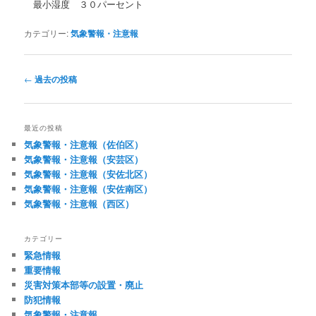
最小湿度 ３０パーセント
カテゴリー:
気象警報・注意報
投
←
過去の投稿
稿
ナ
ビ
最近の投稿
ゲ
気象警報・注意報（佐伯区）
ー
気象警報・注意報（安芸区）
シ
気象警報・注意報（安佐北区）
ョ
気象警報・注意報（安佐南区）
ン
気象警報・注意報（西区）
カテゴリー
緊急情報
重要情報
災害対策本部等の設置・廃止
防犯情報
気象警報・注意報