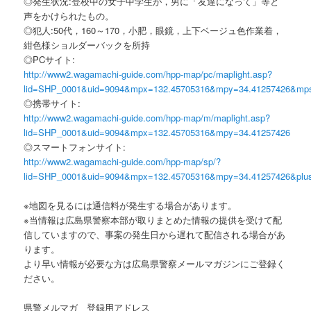
◎発生状況:登校中の女子中学生が，男に「友達になって」等と
声をかけられたもの。
◎犯人:50代，160～170，小肥，眼鏡，上下ベージュ色作業着，
紺色様ショルダーバックを所持
◎PCサイト:
http://www2.wagamachi-guide.com/hpp-map/pc/maplight.asp?
lid=SHP_0001&uid=9094&mpx=132.45705316&mpy=34.41257426&mp
◎携帯サイト:
http://www2.wagamachi-guide.com/hpp-map/m/maplight.asp?
lid=SHP_0001&uid=9094&mpx=132.45705316&mpy=34.41257426
◎スマートフォンサイト:
http://www2.wagamachi-guide.com/hpp-map/sp/?
lid=SHP_0001&uid=9094&mpx=132.45705316&mpy=34.41257426&plu
※地図を見るには通信料が発生する場合があります。
※当情報は広島県警察本部が取りまとめた情報の提供を受けて配
信していますので、事案の発生日から遅れて配信される場合があ
ります。
より早い情報が必要な方は広島県警察メールマガジンにご登録く
ださい。
県警メルマガ 登録用アドレス