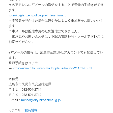
次のアドレスに空メールの送信をすることで登録の手続きができ
ます。
touroku@anzen.police.pref.hiroshima.jp
＊不審者を見かけた場合は速やかに１１０番通報をお願いいたし
ます。
＊本メールは配信専用のため返信はできません。
御意見やお問い合わせは，下記の電話番号・メールアドレスに
お寄せください。
※本メールの情報は、広島市公式LINEアカウントでも配信してい
ます。
登録手続きはコチラ
→
https://www.city.hiroshima.lg.jp/site/kouho/211514.html
送信元
広島市市民局市民安全推進課
ＴＥＬ：082-504-2714
ＦＡＸ：082-504-2712
E-mail：
minbo@city.hiroshima.lg.jp
カテゴリー:
防犯情報