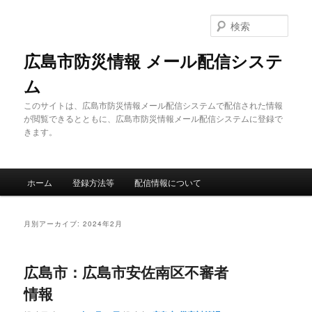
メ
サ
イ
ブ
検
ン
コ
索
コ
ン
広島市防災情報 メール配信システ
ン
テ
ム
テ
ン
ン
ツ
このサイトは、広島市防災情報メール配信システムで配信された情報
ツ
へ
が閲覧できるとともに、広島市防災情報メール配信システムに登録で
へ
移
きます。
移
動
動
メ
ホーム
登録方法等
配信情報について
イ
ン
メ
月別アーカイブ:
2024年2月
ニ
ュ
ー
広島市：広島市安佐南区不審者
情報