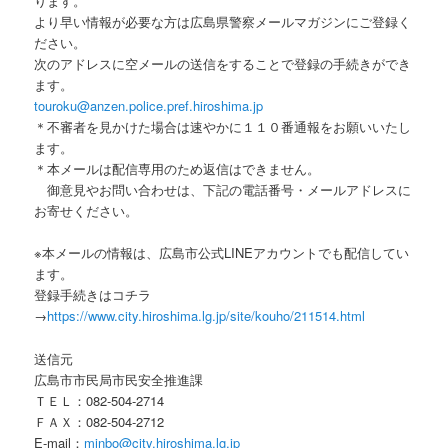
ります。
より早い情報が必要な方は広島県警察メールマガジンにご登録く
ださい。
次のアドレスに空メールの送信をすることで登録の手続きができ
ます。
touroku@anzen.police.pref.hiroshima.jp
＊不審者を見かけた場合は速やかに１１０番通報をお願いいたし
ます。
＊本メールは配信専用のため返信はできません。
御意見やお問い合わせは、下記の電話番号・メールアドレスに
お寄せください。
※本メールの情報は、広島市公式LINEアカウントでも配信してい
ます。
登録手続きはコチラ
→
https://www.city.hiroshima.lg.jp/site/kouho/211514.html
送信元
広島市市民局市民安全推進課
ＴＥＬ：082-504-2714
ＦＡＸ：082-504-2712
E-mail：
minbo@city.hiroshima.lg.jp