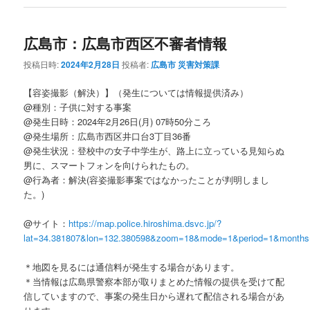
広島市：広島市西区不審者情報
投稿日時:
2024年2月28日
投稿者:
広島市 災害対策課
【容姿撮影（解決）】（発生については情報提供済み）
@種別：子供に対する事案
@発生日時：2024年2月26日(月) 07時50分ころ
@発生場所：広島市西区井口台3丁目36番
@発生状況：登校中の女子中学生が、路上に立っている見知らぬ
男に、スマートフォンを向けられたもの。
@行為者：解決(容姿撮影事案ではなかったことが判明しまし
た。)
@サイト：
https://map.police.hiroshima.dsvc.jp/?
lat=34.381807&lon=132.380598&zoom=18&mode=1&period=1&months
＊地図を見るには通信料が発生する場合があります。
＊当情報は広島県警察本部が取りまとめた情報の提供を受けて配
信していますので、事案の発生日から遅れて配信される場合があ