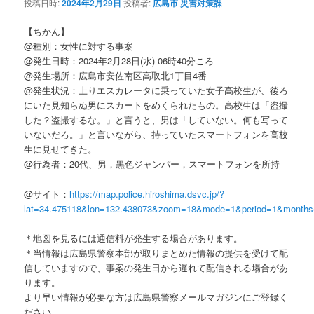
投稿日時:
2024年2月29日
投稿者:
広島市 災害対策課
【ちかん】
@種別：女性に対する事案
@発生日時：2024年2月28日(水) 06時40分ころ
@発生場所：広島市安佐南区高取北1丁目4番
@発生状況：上りエスカレータに乗っていた女子高校生が、後ろ
にいた見知らぬ男にスカートをめくられたもの。高校生は「盗撮
した？盗撮するな。」と言うと、男は「していない。何も写って
いないだろ。」と言いながら、持っていたスマートフォンを高校
生に見せてきた。
@行為者：20代、男，黒色ジャンパー，スマートフォンを所持
@サイト：
https://map.police.hiroshima.dsvc.jp/?
lat=34.475118&lon=132.438073&zoom=18&mode=1&period=1&months
＊地図を見るには通信料が発生する場合があります。
＊当情報は広島県警察本部が取りまとめた情報の提供を受けて配
信していますので、事案の発生日から遅れて配信される場合があ
ります。
より早い情報が必要な方は広島県警察メールマガジンにご登録く
ださい。