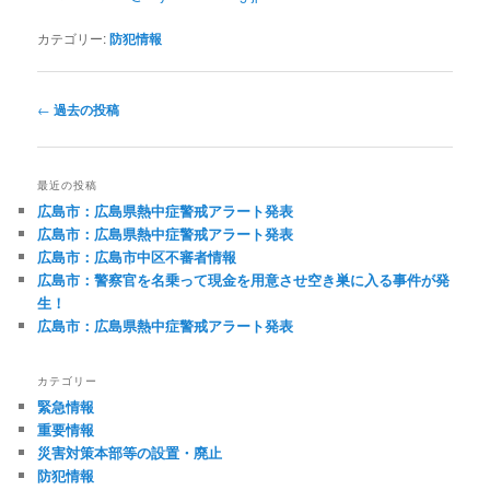
カテゴリー:
防犯情報
投
←
過去の投稿
稿
ナ
ビ
最近の投稿
ゲ
広島市：広島県熱中症警戒アラート発表
ー
広島市：広島県熱中症警戒アラート発表
シ
広島市：広島市中区不審者情報
ョ
広島市：警察官を名乗って現金を用意させ空き巣に入る事件が発
ン
生！
広島市：広島県熱中症警戒アラート発表
カテゴリー
緊急情報
重要情報
災害対策本部等の設置・廃止
防犯情報