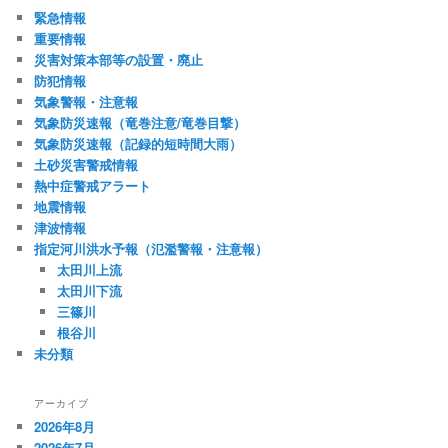
緊急情報
重要情報
災害対策本部等の設置・廃止
防犯情報
気象警報・注意報
気象防災速報（竜巻注意/竜巻目撃）
気象防災速報（記録的短時間大雨）
土砂災害警戒情報
熱中症警戒アラート
地震情報
津波情報
指定河川洪水予報（氾濫警報・注意報）
太田川上流
太田川下流
三篠川
根谷川
未分類
アーカイブ
2026年8月
2026年7月