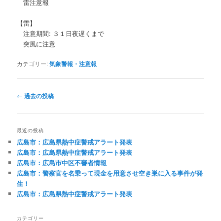
雷注意報
【雷】
注意期間: ３１日夜遅くまで
突風に注意
カテゴリー:
気象警報・注意報
投
←
過去の投稿
稿
ナ
ビ
最近の投稿
ゲ
広島市：広島県熱中症警戒アラート発表
ー
広島市：広島県熱中症警戒アラート発表
シ
広島市：広島市中区不審者情報
ョ
広島市：警察官を名乗って現金を用意させ空き巣に入る事件が発
ン
生！
広島市：広島県熱中症警戒アラート発表
カテゴリー