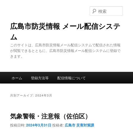
メ
サ
イ
ブ
検
ン
コ
索
コ
ン
広島市防災情報 メール配信システ
ン
テ
ム
テ
ン
ン
ツ
このサイトは、広島市防災情報メール配信システムで配信された情報
ツ
へ
が閲覧できるとともに、広島市防災情報メール配信システムに登録で
へ
移
きます。
移
動
動
メ
ホーム
登録方法等
配信情報について
イ
ン
メ
月別アーカイブ:
2024年3月
ニ
ュ
ー
気象警報・注意報（佐伯区）
投稿日時:
2024年3月31日
投稿者:
広島市 災害対策課