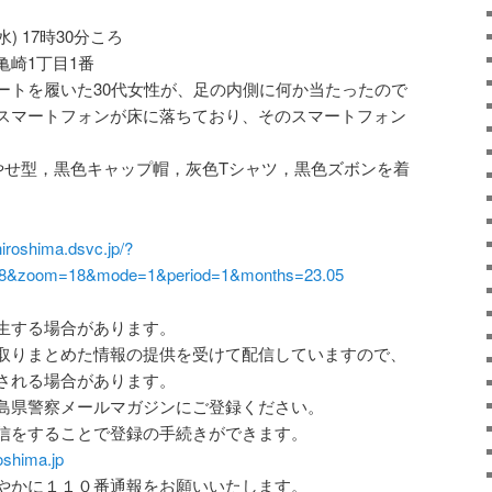
水) 17時30分ころ
亀崎1丁目1番
ートを履いた30代女性が、足の内側に何か当たったので
スマートフォンが床に落ちており、そのスマートフォン
。
4，やせ型，黒色キャップ帽，灰色Tシャツ，黒色ズボンを着
hiroshima.dsvc.jp/?
938&zoom=18&mode=1&period=1&months=23.05
生する場合があります。
取りまとめた情報の提供を受けて配信していますので、
される場合があります。
島県警察メールマガジンにご登録ください。
信をすることで登録の手続きができます。
oshima.jp
やかに１１０番通報をお願いいたします。