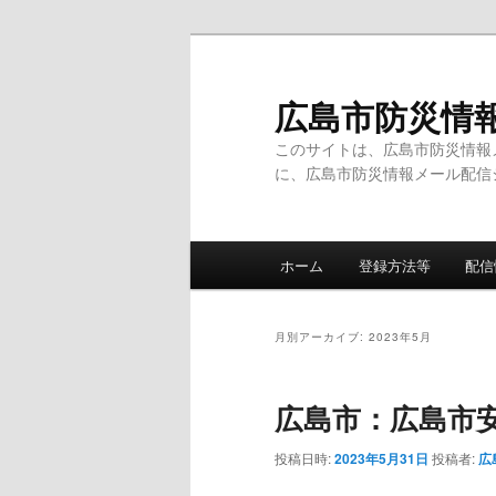
メ
サ
イ
ブ
ン
コ
広島市防災情
コ
ン
このサイトは、広島市防災情報
ン
テ
に、広島市防災情報メール配信
テ
ン
ン
ツ
ツ
へ
メ
へ
移
ホーム
登録方法等
配信
イ
移
動
ン
動
メ
月別アーカイブ:
2023年5月
ニ
ュ
広島市：広島市
ー
投稿日時:
2023年5月31日
投稿者:
広