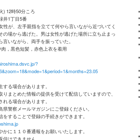
火) 12時50分ころ
緑井1丁目5番
代女性が、左手親指を立てて何やら言いながら近づいてく
その場から逃げた。男は女性が逃げた場所に立ち止まっ
ら言いながら、両手を振っていた。
4，中肉，黒色短髪，赤色上衣を着用
hiroshima.dsvc.jp/?
136&zoom=18&mode=1&period=1&months=23.05
生する場合があります。
取りまとめた情報の提供を受けて配信していますので、
される場合があります。
島県警察メールマガジンにご登録ください。
信をすることで登録の手続きができます。
oshima.jp
やかに１１０番通報をお願いいたします。
返信はできません。