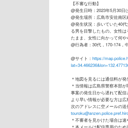
【不審な行動】
@発生日時：2023年5月30日(
@発生場所：広島市安佐南区
@発生状況：歩いていた40
る男を目撃したもの。女性は
たまま、女性に向かって何や
@行為者：30代，170-17
@サイト：
https://map.police.
lat=34.466236&lon=132.477
＊地図を見るには通信料が発
＊当情報は広島県警察本部が
事案の発生日から遅れて配信
より早い情報が必要な方は広
次のアドレスに空メールの送
touroku@anzen.police.pref.hir
＊不審者を見かけた場合は速
＊本メールは配信専用のため