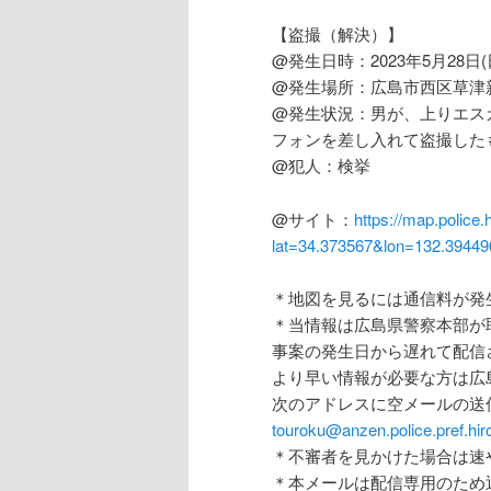
【盗撮（解決）】
@発生日時：2023年5月28日(
@発生場所：広島市西区草津新
@発生状況：男が、上りエス
フォンを差し入れて盗撮した
@犯人：検挙
@サイト：
https://map.police.
lat=34.373567&lon=132.394
＊地図を見るには通信料が発
＊当情報は広島県警察本部が
事案の発生日から遅れて配信
より早い情報が必要な方は広
次のアドレスに空メールの送
touroku@anzen.police.pref.hir
＊不審者を見かけた場合は速
＊本メールは配信専用のため