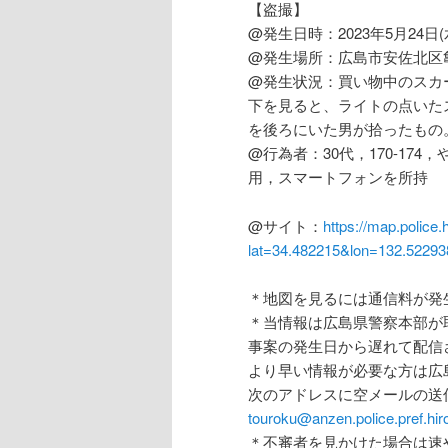
【盗撮】
@発生日時：2023年5月24日(
@発生場所：広島市安佐北区
@発生状況：買い物中のスカ
下を見ると、ライトの点いた
を後ろにいた男が拾ったもの
@行為者：30代，170-17
用，スマートフォンを所持
@サイト：
https://map.police.
lat=34.482215&lon=132.522
＊地図を見るには通信料が発
＊当情報は広島県警察本部が
事案の発生日から遅れて配信
より早い情報が必要な方は広
次のアドレスに空メールの送
touroku@anzen.police.pref.hir
＊不審者を見かけた場合は速