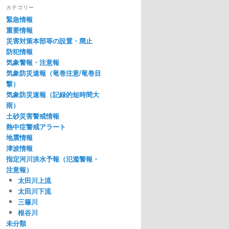
カテゴリー
緊急情報
重要情報
災害対策本部等の設置・廃止
防犯情報
気象警報・注意報
気象防災速報（竜巻注意/竜巻目
撃）
気象防災速報（記録的短時間大
雨）
土砂災害警戒情報
熱中症警戒アラート
地震情報
津波情報
指定河川洪水予報（氾濫警報・
注意報）
太田川上流
太田川下流
三篠川
根谷川
未分類