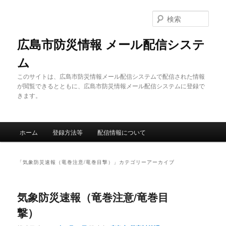
メ
サ
イ
ブ
検
ン
コ
索
コ
ン
広島市防災情報 メール配信システ
ン
テ
ム
テ
ン
ン
ツ
このサイトは、広島市防災情報メール配信システムで配信された情報
ツ
へ
が閲覧できるとともに、広島市防災情報メール配信システムに登録で
へ
移
きます。
移
動
動
メ
ホーム
登録方法等
配信情報について
イ
ン
メ
「
気象防災速報（竜巻注意/竜巻目撃）
」カテゴリーアーカイブ
ニ
ュ
ー
気象防災速報（竜巻注意/竜巻目
撃）