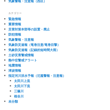
気象警報・注意報（西区）
カテゴリー
緊急情報
重要情報
災害対策本部等の設置・廃止
防犯情報
気象警報・注意報
気象防災速報（竜巻注意/竜巻目撃）
気象防災速報（記録的短時間大雨）
土砂災害警戒情報
熱中症警戒アラート
地震情報
津波情報
指定河川洪水予報（氾濫警報・注意報）
太田川上流
太田川下流
三篠川
根谷川
未分類