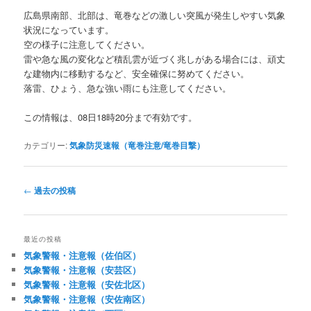
広島県南部、北部は、竜巻などの激しい突風が発生しやすい気象
状況になっています。
空の様子に注意してください。
雷や急な風の変化など積乱雲が近づく兆しがある場合には、頑丈
な建物内に移動するなど、安全確保に努めてください。
落雷、ひょう、急な強い雨にも注意してください。
この情報は、08日18時20分まで有効です。
カテゴリー:
気象防災速報（竜巻注意/竜巻目撃）
投
←
過去の投稿
稿
ナ
ビ
最近の投稿
ゲ
気象警報・注意報（佐伯区）
ー
気象警報・注意報（安芸区）
シ
気象警報・注意報（安佐北区）
ョ
気象警報・注意報（安佐南区）
ン