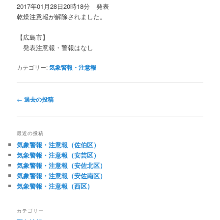
2017年01月28日20時18分 発表
乾燥注意報が解除されました。
【広島市】
発表注意報・警報はなし
カテゴリー:
気象警報・注意報
投
←
過去の投稿
稿
ナ
ビ
最近の投稿
ゲ
気象警報・注意報（佐伯区）
ー
気象警報・注意報（安芸区）
シ
気象警報・注意報（安佐北区）
ョ
気象警報・注意報（安佐南区）
ン
気象警報・注意報（西区）
カテゴリー