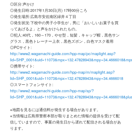
◎区分:声かけ
◎発生日時:2017年1月30日(月) 17時00分ころ
◎発生場所:広島市安佐南区緑井４丁目
◎発生状況:下校中の男子小学生が，男に「おいしいお菓子を買
ってあげるよ」と声をかけられたもの。
◎犯人:40代，160～170，やせ型，短髪，キャップ帽，黒色サン
グラス，黒色トレーナー上衣，黒色ズボン，白色マスク着用
◎PCサイト:
http://www2.wagamachi-guide.com/hpp-map/pc/maplight.asp?
lid=SHP_0001&uid=11073&mpx=132.47828943&mpy=34.4666018&mp
◎携帯サイト:
http://www2.wagamachi-guide.com/hpp-map/m/maplight.asp?
lid=SHP_0001&uid=11073&mpx=132.47828943&mpy=34.4666018
◎スマートフォンサイト:
http://www2.wagamachi-guide.com/hpp-map/sp/?
lid=SHP_0001&uid=11073&mpx=132.47828943&mpy=34.4666018&plu
※地図を見るには通信料が発生する場合があります。
※当情報は広島県警察本部が取りまとめた情報の提供を受けて配
信していますので、事案の発生日から遅れて配信される場合があ
ります。