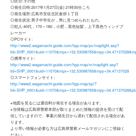
◎区分:その他
◎発生日時:2017年1月27日(金) 21時30分ころ
◎発生場所:広島市安佐北区倉掛１丁目
◎発生状況:男子中学生が，男に見つめられたもの。
◎犯人:40代，170～180，小肥，黒色短髪，上下黒色ウィンドブ
レーカー
◎PCサイト:
http://www2.wagamachi-guide.com/hpp-map/pc/maplight.asp?
lid=SHP_0001&uid=11070&mpx=132.53098765&mpy=34.47137028&m
◎携帯サイト:
http://www2.wagamachi-guide.com/hpp-map/m/maplight.asp?
lid=SHP_0001&uid=11070&mpx=132.53098765&mpy=34.47137028
◎スマートフォンサイト:
http://www2.wagamachi-guide.com/hpp-map/sp/?
lid=SHP_0001&uid=11070&mpx=132.53098765&mpy=34.47137028&pl
※地図を見るには通信料が発生する場合があります。
※当情報は広島県警察本部が取りまとめた情報の提供を受けて配
信していますので、事案の発生日から遅れて配信される場合があ
ります。
より早い情報が必要な方は広島県警察メールマガジンにご登録く
ださい。