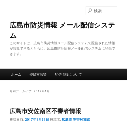
メ
サ
イ
ブ
検
ン
コ
索
コ
ン
広島市防災情報 メール配信システ
ン
テ
ム
テ
ン
ン
ツ
このサイトは、広島市防災情報メール配信システムで配信された情報
ツ
へ
が閲覧できるとともに、広島市防災情報メール配信システムに登録で
へ
移
きます。
移
動
動
メ
ホーム
登録方法等
配信情報について
イ
ン
メ
月別アーカイブ:
2017年1月
ニ
ュ
ー
広島市安佐南区不審者情報
投稿日時:
2017年1月31日
投稿者:
広島市 災害対策課