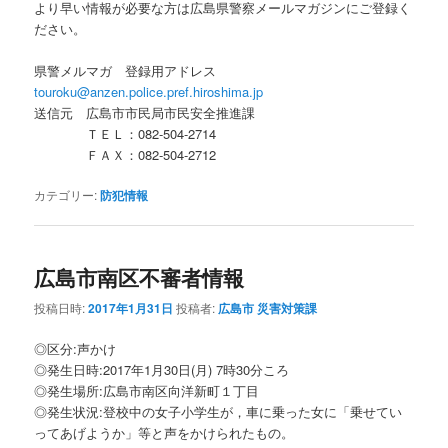
より早い情報が必要な方は広島県警察メールマガジンにご登録く
ださい。
県警メルマガ 登録用アドレス
touroku@anzen.police.pref.hiroshima.jp
送信元 広島市市民局市民安全推進課
ＴＥＬ：082-504-2714
ＦＡＸ：082‐504-2712
カテゴリー:
防犯情報
広島市南区不審者情報
投稿日時:
2017年1月31日
投稿者:
広島市 災害対策課
◎区分:声かけ
◎発生日時:2017年1月30日(月) 7時30分ころ
◎発生場所:広島市南区向洋新町１丁目
◎発生状況:登校中の女子小学生が，車に乗った女に「乗せてい
ってあげようか」等と声をかけられたもの。