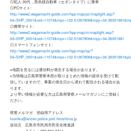
◎犯人:30代，黒色様自動車（セダンタイプ）に乗車
◎PCサイト:
http://www2.wagamachi-guide.com/hpp-map/pc/maplight.asp?
lid=SHP_0001&uid=11074&mpx=132.51367806&mpy=34.36351991&m
◎携帯サイト:
http://www2.wagamachi-guide.com/hpp-map/m/maplight.asp?
lid=SHP_0001&uid=11074&mpx=132.51367806&mpy=34.36351991
◎スマートフォンサイト:
http://www2.wagamachi-guide.com/hpp-map/sp/?
lid=SHP_0001&uid=11074&mpx=132.51367806&mpy=34.36351991&pl
※地図を見るには通信料が発生する場合があります。
※当情報は広島県警察本部が取りまとめた情報の提供を受けて配
信していますので、事案の発生日から遅れて配信される場合があ
ります。
より早い情報が必要な方は広島県警察メールマガジンにご登録く
ださい。
県警メルマガ 登録用アドレス
touroku@anzen.police.pref.hiroshima.jp
送信元 広島市市民局市民安全推進課
ＴＥＬ：082-504-2714