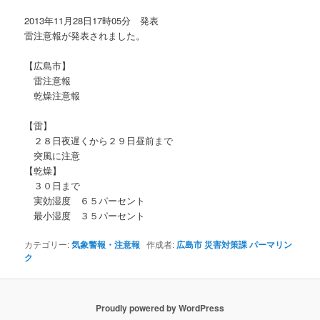
ョ
2013年11月28日17時05分 発表
ン
雷注意報が発表されました。
【広島市】
雷注意報
乾燥注意報
【雷】
２８日夜遅くから２９日昼前まで
突風に注意
【乾燥】
３０日まで
実効湿度 ６５パーセント
最小湿度 ３５パーセント
カテゴリー:
気象警報・注意報
作成者:
広島市 災害対策課
パーマリン
ク
Proudly powered by WordPress