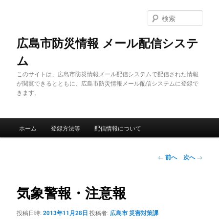
メ
イ
検
ン
索
コ
広島市防災情報 メール配信システ
ン
ム
テ
ン
このサイトは、広島市防災情報メール配信システムで配信された情報
ツ
が閲覧できるとともに、広島市防災情報メール配信システムに登録で
へ
きます。
移
動
メ
ホーム
登録方法等
配信情報について
イ
ン
メ
投
←
前へ
次へ
→
ニ
稿
ュ
ナ
ー
ビ
気象警報・注意報
ゲ
ー
投稿日時:
2013年11月28日
投稿者:
広島市 災害対策課
シ