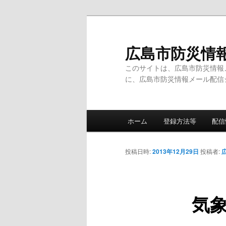
メ
イ
ン
広島市防災情
コ
このサイトは、広島市防災情報
ン
に、広島市防災情報メール配信
テ
ン
ツ
メ
へ
ホーム
登録方法等
配信
イ
移
ン
動
メ
投稿日時:
2013年12月29日
投稿者:
ニ
ュ
ー
気