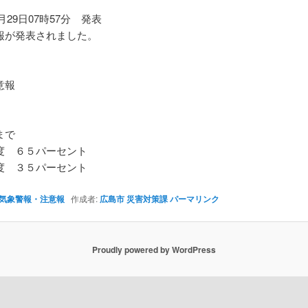
2月29日07時57分 発表
報が発表されました。
】
意報
まで
 ６５パーセント
 ３５パーセント
気象警報・注意報
作成者:
広島市 災害対策課
パーマリンク
Proudly powered by WordPress