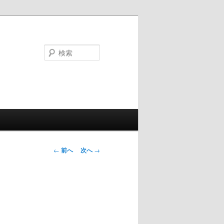
検
索
投
←
前へ
次へ
→
稿
ナ
ビ
ゲ
ー
シ