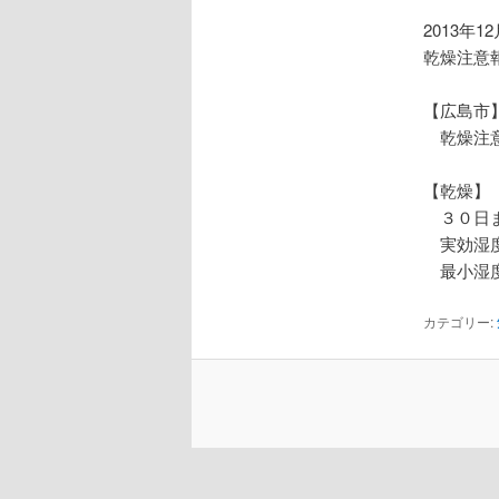
2013年1
乾燥注意
【広島市
乾燥注
【乾燥】
３０日
実効湿度
最小湿度
カテゴリー: