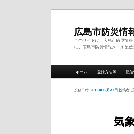
メ
イ
ン
広島市防災情
コ
このサイトは、広島市防災情報
ン
に、広島市防災情報メール配信
テ
ン
ツ
メ
へ
ホーム
登録方法等
配信
イ
移
ン
動
メ
投稿日時:
2013年12月31日
投稿者:
ニ
ュ
ー
気