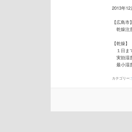
2013年1
【広島市
乾燥注
【乾燥】
１日ま
実効湿度
最小湿度
カテゴリー: