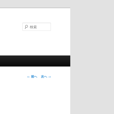
検
索
投
←
前へ
次へ
→
稿
ナ
ビ
ゲ
ー
シ