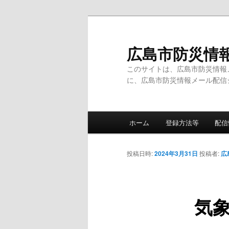
メ
イ
ン
広島市防災情
コ
このサイトは、広島市防災情報
ン
に、広島市防災情報メール配信
テ
ン
ツ
メ
へ
ホーム
登録方法等
配信
イ
移
ン
動
メ
投稿日時:
2024年3月31日
投稿者:
広
ニ
ュ
ー
気