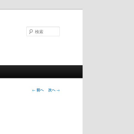
検
索
投
←
前へ
次へ
→
稿
ナ
ビ
ゲ
ー
シ