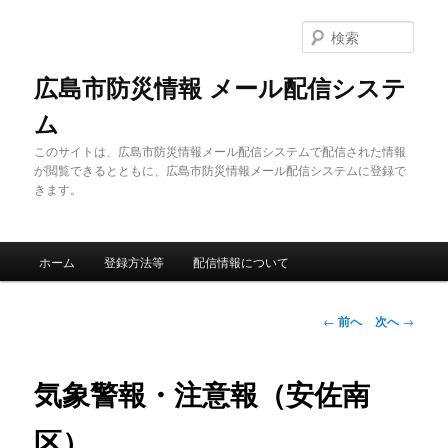
メ
イ
検
ン
索
コ
広島市防災情報 メール配信システ
ン
ム
テ
ン
このサイトは、広島市防災情報メール配信システムで配信された情報
ツ
が閲覧できるとともに、広島市防災情報メール配信システムに登録で
へ
きます。
移
動
メ
ホーム
登録方法等
配信情報について
イ
ン
メ
投
←
前へ
次へ
→
ニ
稿
ュ
ナ
ー
ビ
気象警報・注意報（安佐南
ゲ
ー
区）
シ