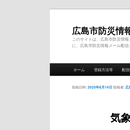
メ
イ
ン
広島市防災情
コ
このサイトは、広島市防災情報
ン
に、広島市防災情報メール配信
テ
ン
ツ
メ
へ
ホーム
登録方法等
配信
イ
移
ン
動
メ
投稿日時:
2025年8月14日
投稿者:
広
ニ
ュ
ー
気