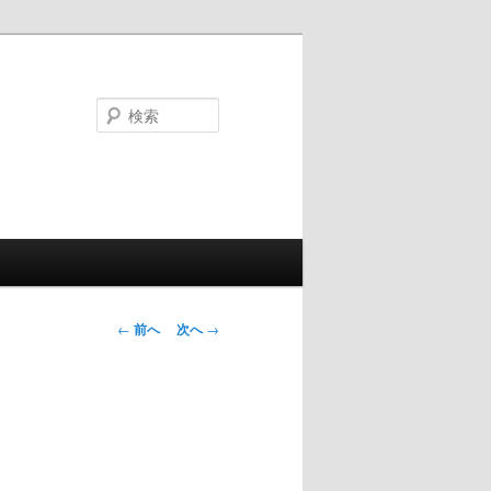
検
索
投
←
前へ
次へ
→
稿
ナ
ビ
ゲ
ー
シ