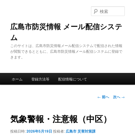
メ
イ
検
ン
索
コ
広島市防災情報 メール配信システ
ン
ム
テ
ン
このサイトは、広島市防災情報メール配信システムで配信された情報
ツ
が閲覧できるとともに、広島市防災情報メール配信システムに登録で
へ
きます。
移
動
メ
ホーム
登録方法等
配信情報について
イ
ン
メ
投
←
前へ
次へ
→
ニ
稿
ュ
ナ
ー
ビ
気象警報・注意報（中区）
ゲ
ー
投稿日時:
2026年5月19日
投稿者:
広島市 災害対策課
シ