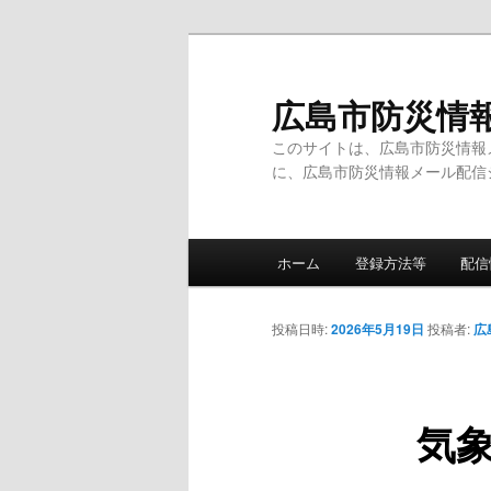
メ
イ
ン
広島市防災情
コ
このサイトは、広島市防災情報
ン
に、広島市防災情報メール配信
テ
ン
ツ
メ
へ
ホーム
登録方法等
配信
イ
移
ン
動
メ
投稿日時:
2026年5月19日
投稿者:
広
ニ
ュ
ー
気