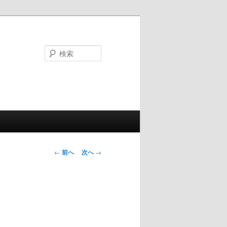
検
索
投
←
前へ
次へ
→
稿
ナ
ビ
ゲ
ー
シ