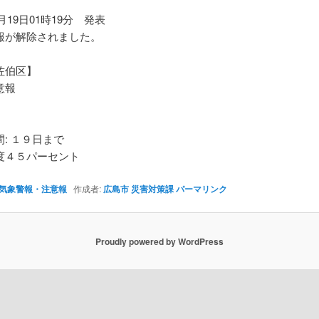
5月19日01時19分 発表
報が解除されました。
佐伯区】
意報
: １９日まで
４５パーセント
気象警報・注意報
作成者:
広島市 災害対策課
パーマリンク
Proudly powered by WordPress