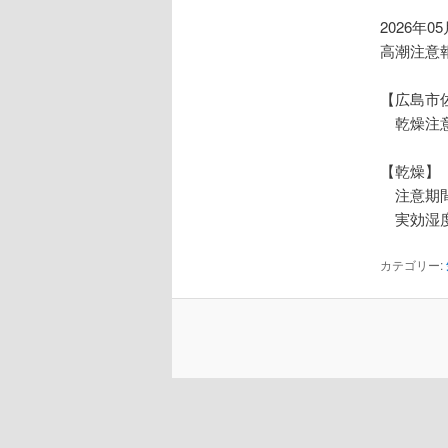
2026年0
高潮注意
【広島市
乾燥注
【乾燥】
注意期間
実効湿度
カテゴリー: