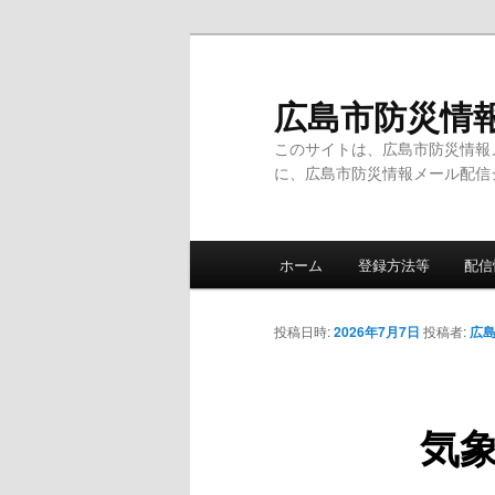
メ
イ
ン
広島市防災情
コ
このサイトは、広島市防災情報
ン
に、広島市防災情報メール配信
テ
ン
ツ
メ
へ
ホーム
登録方法等
配信
イ
移
ン
動
メ
投稿日時:
2026年7月7日
投稿者:
広島
ニ
ュ
ー
気