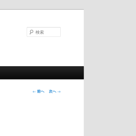
検
索
投
←
前へ
次へ
→
稿
ナ
ビ
ゲ
ー
シ