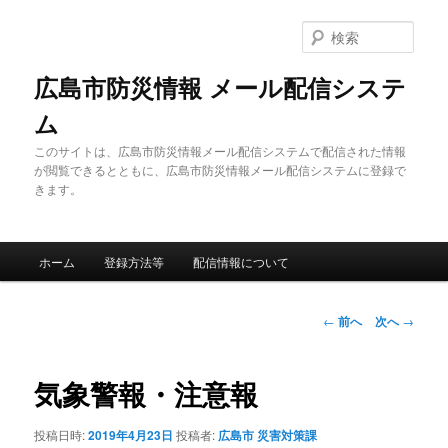
メ
イ
検
ン
索
コ
広島市防災情報 メール配信システ
ン
ム
テ
ン
このサイトは、広島市防災情報メール配信システムで配信された情報
ツ
が閲覧できるとともに、広島市防災情報メール配信システムに登録で
へ
きます。
移
動
メ
ホーム
登録方法等
配信情報について
イ
ン
メ
投
←
前へ
次へ
→
ニ
稿
ュ
ナ
ー
ビ
気象警報・注意報
ゲ
ー
投稿日時:
2019年4月23日
投稿者:
広島市 災害対策課
シ