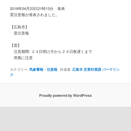
ョ
2019年04月23日21時13分 発表
ン
雷注意報が発表されました。
【広島市】
雷注意報
【雷】
注意期間: ２４日明け方から２４日夜遅くまで
突風に注意
カテゴリー:
気象警報・注意報
作成者:
広島市 災害対策課
パーマリン
ク
Proudly powered by WordPress