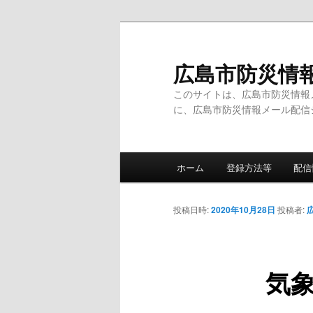
メ
イ
ン
広島市防災情
コ
このサイトは、広島市防災情報
ン
に、広島市防災情報メール配信
テ
ン
ツ
メ
へ
ホーム
登録方法等
配信
イ
移
ン
動
メ
投稿日時:
2020年10月28日
投稿者:
ニ
ュ
ー
気