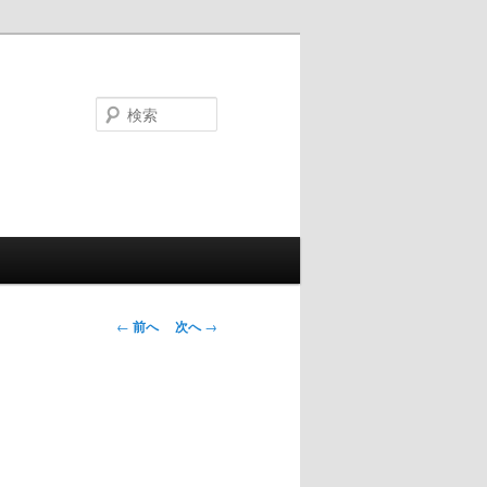
検
索
投
←
前へ
次へ
→
稿
ナ
ビ
ゲ
ー
シ