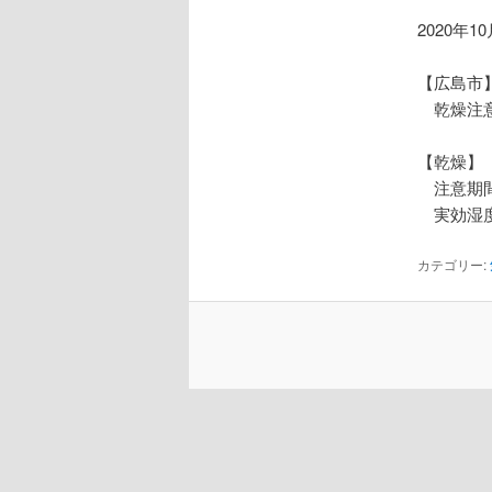
2020年1
【広島市
乾燥注
【乾燥】
注意期間
実効湿度
カテゴリー: