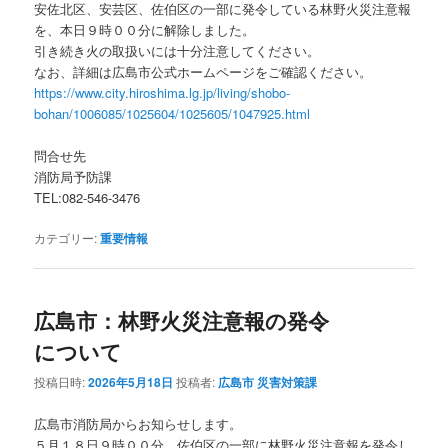
安佐北区、安芸区、佐伯区の一部に発令している林野火災注意報
を、本日９時００分に解除しました。
引き続き火の取扱いには十分注意してください。
なお、詳細は広島市公式ホームページをご確認ください。
https://www.city.hiroshima.lg.jp/living/shobo-
bohan/1006085/1025604/1025605/1047925.html
問合せ先
消防局予防課
TEL:082-546-3476
カテゴリー:
重要情報
広島市：林野火災注意報の発令
について
投稿日時:
2026年5月18日
投稿者:
広島市 災害対策課
広島市消防局からお知らせします。
５月１８日９時００分、佐伯区の一部に林野火災注意報を発令し