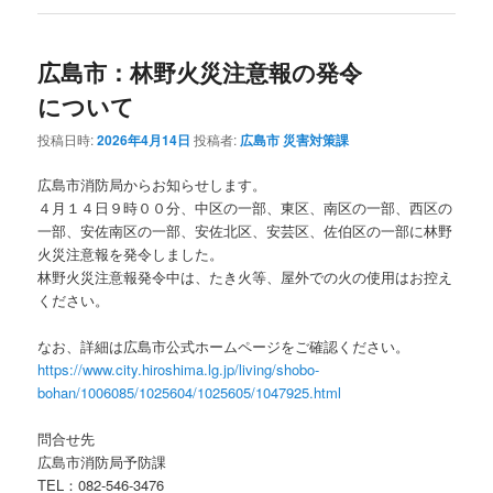
広島市：林野火災注意報の発令
について
投稿日時:
2026年4月14日
投稿者:
広島市 災害対策課
広島市消防局からお知らせします。
４月１４日９時００分、中区の一部、東区、南区の一部、西区の
一部、安佐南区の一部、安佐北区、安芸区、佐伯区の一部に林野
火災注意報を発令しました。
林野火災注意報発令中は、たき火等、屋外での火の使用はお控え
ください。
なお、詳細は広島市公式ホームページをご確認ください。
https://www.city.hiroshima.lg.jp/living/shobo-
bohan/1006085/1025604/1025605/1047925.html
問合せ先
広島市消防局予防課
TEL：082-546-3476