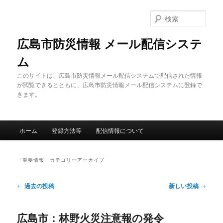
メ
サ
イ
ブ
検
ン
コ
索
コ
ン
広島市防災情報 メール配信システ
ン
テ
ム
テ
ン
ン
ツ
このサイトは、広島市防災情報メール配信システムで配信された情報
ツ
へ
が閲覧できるとともに、広島市防災情報メール配信システムに登録で
へ
移
きます。
移
動
動
メ
ホーム
登録方法等
配信情報について
イ
ン
メ
「
重要情報
」カテゴリーアーカイブ
ニ
ュ
投
←
過去の投稿
新しい投稿
→
ー
稿
ナ
広島市：林野火災注意報の発令
ビ