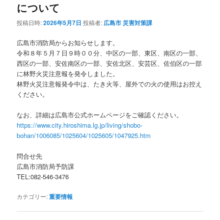
について
投稿日時:
2026年5月7日
投稿者:
広島市 災害対策課
広島市消防局からお知らせします。
令和８年５月７日９時００分、中区の一部、東区、南区の一部、
西区の一部、安佐南区の一部、安佐北区、安芸区、佐伯区の一部
に林野火災注意報を発令しました。
林野火災注意報発令中は、たき火等、屋外での火の使用はお控え
ください。
なお、詳細は広島市公式ホームページをご確認ください。
https://www.city.hiroshima.lg.jp/living/shobo-
bohan/1006085/1025604/1025605/1047925.htm
問合せ先
広島市消防局予防課
TEL:082-546-3476
カテゴリー:
重要情報