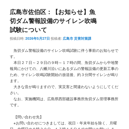
広島市佐伯区：【お知らせ】魚
切ダム警報設備のサイレン吹鳴
試験について
投稿日時:
2026年5月27日
投稿者:
広島市 災害対策課
魚切ダム警報設備のサイレン吹鳴試験に伴う事前のお知らせで
す。
本日２７日～２９日の９時～１７時の間、魚切ダムから中地警
報局にかけての、八幡川沿いにあるダムの警報設備の更新工事の
ため、サイレン吹鳴試験開始の放送後、約３分間サイレンが鳴り
ます。
大きな音が鳴りますので、実災害と間違わないようにしてくだ
さい。
なお、実施機関は、広島県西部建設事務所魚切ダム管理事務所
です。
【問い合わせ先】
※お問い合わせにつきましては、祝日・年末年始を除く、月曜
日～金曜日の８時３０分～１７時１５分までの間にお願いしま