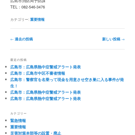
広島市消防局予防課
TEL：082-546-3476
カテゴリー:
重要情報
投
←
過去の投稿
新しい投稿
→
稿
ナ
ビ
最近の投稿
ゲ
広島市：広島県熱中症警戒アラート発表
ー
広島市：広島市中区不審者情報
シ
広島市：警察官を名乗って現金を用意させ空き巣に入る事件が発
ョ
生！
ン
広島市：広島県熱中症警戒アラート発表
広島市：広島県熱中症警戒アラート発表
カテゴリー
緊急情報
重要情報
災害対策本部等の設置・廃止