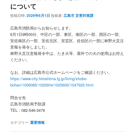
ゲ
について
ー
シ
投稿日時:
2026年6月1日
投稿者:
広島市 災害対策課
ョ
ン
広島市消防局からお知らせします。
6月1日9時00分、中区の一部、東区、南区の一部、西区の一部、
安佐南区の一部、安佐北区、安芸区、佐伯区の一部に林野火災注
意報を発令しました。
林野火災注意報発令中は、たき火等、屋外での火の使用はお控え
ください。
なお、詳細は広島市公式ホームページをご確認ください。
https://www.city.hiroshima.lg.jp/living/shobo-
bohan/1006085/1025604/1025605/1047925.html
問合せ先
広島市消防局予防課
TEL：082-546-3476
カテゴリー:
重要情報