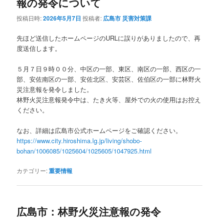
報の発令について
投稿日時:
2026年5月7日
投稿者:
広島市 災害対策課
先ほど送信したホームページのURLに誤りがありましたので、再
度送信します。
５月７日９時００分、中区の一部、東区、南区の一部、西区の一
部、安佐南区の一部、安佐北区、安芸区、佐伯区の一部に林野火
災注意報を発令しました。
林野火災注意報発令中は、たき火等、屋外での火の使用はお控え
ください。
なお、詳細は広島市公式ホームページをご確認ください。
https://www.city.hiroshima.lg.jp/living/shobo-
bohan/1006085/1025604/1025605/1047925.html
カテゴリー:
重要情報
広島市：林野火災注意報の発令