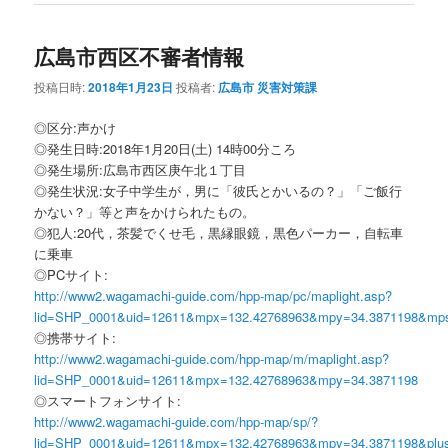
広島市西区不審者情報
投稿日時:
2018年1月23日
投稿者:
広島市 災害対策課
◎区分:声かけ
◎発生日時:2018年1月20日(土) 14時00分ころ
◎発生場所:広島市西区庚午北１丁目
◎発生状況:女子中学生が，男に「彼氏とかいるの？」「ご飯行
かない？」等と声をかけられたもの。
◎犯人:20代，茶髪でくせ毛，黒縁眼鏡，黒色パーカー，自転車
に乗車
◎PCサイト:
http://www2.wagamachi-guide.com/hpp-map/pc/maplight.asp?
lid=SHP_0001&uid=12611&mpx=132.42768963&mpy=34.3871198&mp
◎携帯サイト:
http://www2.wagamachi-guide.com/hpp-map/m/maplight.asp?
lid=SHP_0001&uid=12611&mpx=132.42768963&mpy=34.3871198
◎スマートフォンサイト:
http://www2.wagamachi-guide.com/hpp-map/sp/?
lid=SHP_0001&uid=12611&mpx=132.42768963&mpy=34.3871198&plu