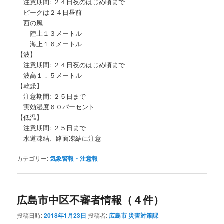
注意期間: ２４日夜のはじめ頃まで
ピークは２４日昼前
西の風
陸上１３メートル
海上１６メートル
【波】
注意期間: ２４日夜のはじめ頃まで
波高１．５メートル
【乾燥】
注意期間: ２５日まで
実効湿度６０パーセント
【低温】
注意期間: ２５日まで
水道凍結、路面凍結に注意
カテゴリー:
気象警報・注意報
広島市中区不審者情報（４件）
投稿日時:
2018年1月23日
投稿者:
広島市 災害対策課