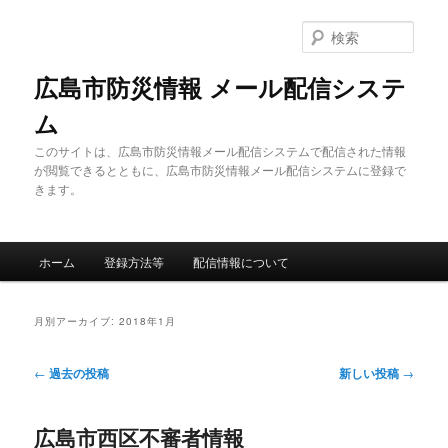
メ
サ
イ
ブ
検
ン
コ
索
コ
ン
広島市防災情報 メール配信システ
ン
テ
ム
テ
ン
ン
ツ
このサイトは、広島市防災情報メール配信システムで配信された情報
ツ
へ
が閲覧できるとともに、広島市防災情報メール配信システムに登録で
へ
移
きます。
移
動
動
メ
ホーム
登録方法等
配信情報について
イ
ン
メ
月別アーカイブ:
2018年1月
ニ
ュ
投
←
過去の投稿
新しい投稿
→
ー
稿
ナ
広島市西区不審者情報
ビ