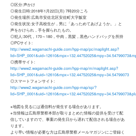
◎区分:声かけ
◎発生日時:2018年1月22日(月) 7時20分ころ
◎発生場所:広島市安佐北区安佐町大字飯室
◎発生状況:女子高校生が，男に「あっためてあげようか。」と
声をかけられ，手を握られたもの。
◎犯人:30代，170～180，中肉，黒髪，黒色ハンドバッグを所持
◎PCサイト:
http://www2.wagamachi-guide.com/hpp-map/pc/maplight.asp?
lid=SHP_0001&uid=12610&mpx=132.44752025&mpy=34.54799073&m
◎携帯サイト:
http://www2.wagamachi-guide.com/hpp-map/m/maplight.asp?
lid=SHP_0001&uid=12610&mpx=132.44752025&mpy=34.54799073
◎スマートフォンサイト:
http://www2.wagamachi-guide.com/hpp-map/sp/?
lid=SHP_0001&uid=12610&mpx=132.44752025&mpy=34.54799073&pl
※地図を見るには通信料が発生する場合があります。
※当情報は広島県警察本部が取りまとめた情報の提供を受けて配
信していますので、事案の発生日から遅れて配信される場合があ
ります。
より早い情報が必要な方は広島県警察メールマガジンにご登録く