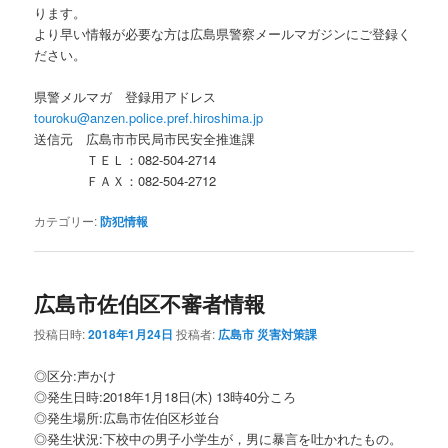
ります。
より早い情報が必要な方は広島県警察メールマガジンにご登録く
ださい。
県警メルマガ 登録用アドレス
touroku@anzen.police.pref.hiroshima.jp
送信元 広島市市民局市民安全推進課
ＴＥＬ：082-504-2714
ＦＡＸ：082-504-2712
カテゴリー:
防犯情報
広島市佐伯区不審者情報
投稿日時:
2018年1月24日
投稿者:
広島市 災害対策課
◎区分:声かけ
◎発生日時:2018年1月18日(木) 13時40分ころ
◎発生場所:広島市佐伯区杉並台
◎発生状況:下校中の男子小学生が，男に暴言を吐かれたもの。