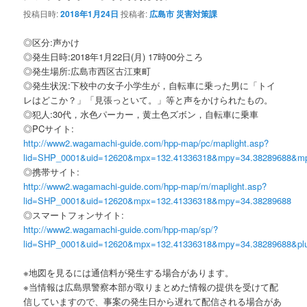
ゲ
投稿日時:
2018年1月24日
投稿者:
広島市 災害対策課
ー
シ
◎区分:声かけ
ョ
◎発生日時:2018年1月22日(月) 17時00分ころ
ン
◎発生場所:広島市西区古江東町
◎発生状況:下校中の女子小学生が，自転車に乗った男に「トイ
レはどこか？」「見張っといて。」等と声をかけられたもの。
◎犯人:30代，水色パーカー，黄土色ズボン，自転車に乗車
◎PCサイト:
http://www2.wagamachi-guide.com/hpp-map/pc/maplight.asp?
lid=SHP_0001&uid=12620&mpx=132.41336318&mpy=34.38289688&m
◎携帯サイト:
http://www2.wagamachi-guide.com/hpp-map/m/maplight.asp?
lid=SHP_0001&uid=12620&mpx=132.41336318&mpy=34.38289688
◎スマートフォンサイト:
http://www2.wagamachi-guide.com/hpp-map/sp/?
lid=SHP_0001&uid=12620&mpx=132.41336318&mpy=34.38289688&pl
※地図を見るには通信料が発生する場合があります。
※当情報は広島県警察本部が取りまとめた情報の提供を受けて配
信していますので、事案の発生日から遅れて配信される場合があ