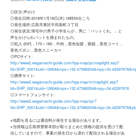
◎区分:声かけ
◎発生日時:2018年1月18日(木) 16時50分ころ
◎発生場所:広島市東区牛田新町３丁目
◎発生状況:帰宅中の男子小学生らが，男に「バットくれ。」と
声をかけられバットを掴まれたもの。
◎犯人:20代，170～180，中肉，黒色短髪，眼鏡，黒色コート，
茶色ズボン，黒色スニーカー
◎PCサイト:
http://www2.wagamachi-guide.com/hpp-map/pc/maplight.asp?
lid=SHP_0001&uid=12604&mpx=132.47366204&mpy=34.42297676&m
◎携帯サイト:
http://www2.wagamachi-guide.com/hpp-map/m/maplight.asp?
lid=SHP_0001&uid=12604&mpx=132.47366204&mpy=34.42297676
◎スマートフォンサイト:
http://www2.wagamachi-guide.com/hpp-map/sp/?
lid=SHP_0001&uid=12604&mpx=132.47366204&mpy=34.42297676&pl
※地図を見るには通信料が発生する場合があります。
※当情報は広島県警察本部が取りまとめた情報の提供を受けて配
信していますので、事案の発生日から遅れて配信される場合があ