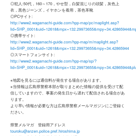
◎犯人:50代，160～170，やせ型，白髪混じりの頭髪，灰色上
衣，黒色ジーンズ，イヤホンを着用，茶色革靴
◎PCサイト:
http://www2.wagamachi-guide.com/hpp-map/pc/maplight.asp?
lid=SHP_0001&uid=12618&mpx=132.29973655&mpy=34.42865944&m
◎携帯サイト:
http://www2.wagamachi-guide.com/hpp-map/m/maplight.asp?
lid=SHP_0001&uid=12618&mpx=132.29973655&mpy=34.42865944
◎スマートフォンサイト:
http://www2.wagamachi-guide.com/hpp-map/sp/?
lid=SHP_0001&uid=12618&mpx=132.29973655&mpy=34.42865944&pl
※地図を見るには通信料が発生する場合があります。
※当情報は広島県警察本部が取りまとめた情報の提供を受けて配
信していますので、事案の発生日から遅れて配信される場合があ
ります。
より早い情報が必要な方は広島県警察メールマガジンにご登録く
ださい。
県警メルマガ 登録用アドレス
touroku@anzen.police.pref.hiroshima.jp