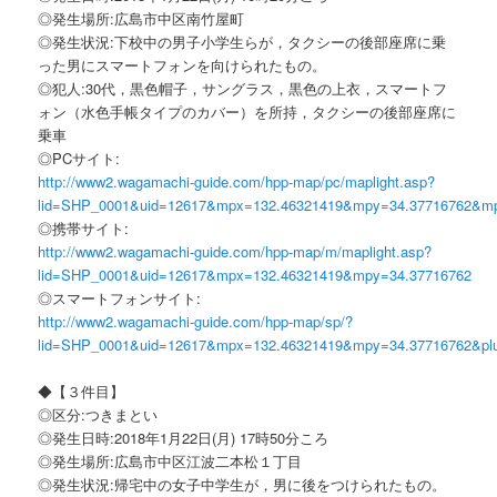
◎発生場所:広島市中区南竹屋町
◎発生状況:下校中の男子小学生らが，タクシーの後部座席に乗
った男にスマートフォンを向けられたもの。
◎犯人:30代，黒色帽子，サングラス，黒色の上衣，スマートフ
ォン（水色手帳タイプのカバー）を所持，タクシーの後部座席に
乗車
◎PCサイト:
http://www2.wagamachi-guide.com/hpp-map/pc/maplight.asp?
lid=SHP_0001&uid=12617&mpx=132.46321419&mpy=34.37716762&m
◎携帯サイト:
http://www2.wagamachi-guide.com/hpp-map/m/maplight.asp?
lid=SHP_0001&uid=12617&mpx=132.46321419&mpy=34.37716762
◎スマートフォンサイト:
http://www2.wagamachi-guide.com/hpp-map/sp/?
lid=SHP_0001&uid=12617&mpx=132.46321419&mpy=34.37716762&pl
◆【３件目】
◎区分:つきまとい
◎発生日時:2018年1月22日(月) 17時50分ころ
◎発生場所:広島市中区江波二本松１丁目
◎発生状況:帰宅中の女子中学生が，男に後をつけられたもの。