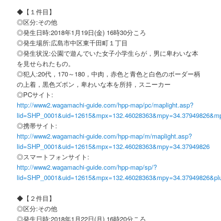
◆【１件目】
◎区分:その他
◎発生日時:2018年1月19日(金) 16時30分ころ
◎発生場所:広島市中区東千田町１丁目
◎発生状況:公園で遊んでいた女子小学生らが，男に卑わいな本
を見せられたもの。
◎犯人:20代，170～180，中肉，赤色と青色と白色のボーダー柄
の上着，黒色ズボン，卑わいな本を所持，スニーカー
◎PCサイト:
http://www2.wagamachi-guide.com/hpp-map/pc/maplight.asp?
lid=SHP_0001&uid=12615&mpx=132.46028363&mpy=34.37949826&m
◎携帯サイト:
http://www2.wagamachi-guide.com/hpp-map/m/maplight.asp?
lid=SHP_0001&uid=12615&mpx=132.46028363&mpy=34.37949826
◎スマートフォンサイト:
http://www2.wagamachi-guide.com/hpp-map/sp/?
lid=SHP_0001&uid=12615&mpx=132.46028363&mpy=34.37949826&pl
◆【２件目】
◎区分:その他
◎発生日時:2018年1月22日(月) 16時20分ころ