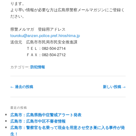
ります。
より早い情報が必要な方は広島県警察メールマガジンにご登録く
ださい。
県警メルマガ 登録用アドレス
touroku@anzen.police.pref.hiroshima.jp
送信元 広島市市民局市民安全推進課
ＴＥＬ：082-504-2714
ＦＡＸ：082-504-2712
カテゴリー:
防犯情報
投
←
過去の投稿
新しい投稿
→
稿
ナ
ビ
最近の投稿
ゲ
広島市：広島県熱中症警戒アラート発表
ー
広島市：広島市中区不審者情報
シ
広島市：警察官を名乗って現金を用意させ空き巣に入る事件が発
ョ
生！