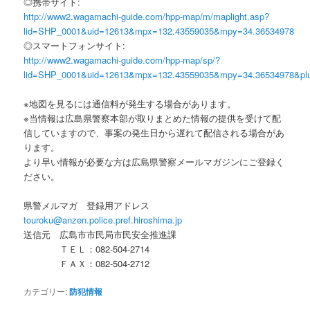
◎携帯サイト:
http://www2.wagamachi-guide.com/hpp-map/m/maplight.asp?
lid=SHP_0001&uid=12613&mpx=132.43559035&mpy=34.36534978
◎スマートフォンサイト:
http://www2.wagamachi-guide.com/hpp-map/sp/?
lid=SHP_0001&uid=12613&mpx=132.43559035&mpy=34.36534978&pl
※地図を見るには通信料が発生する場合があります。
※当情報は広島県警察本部が取りまとめた情報の提供を受けて配
信していますので、事案の発生日から遅れて配信される場合があ
ります。
より早い情報が必要な方は広島県警察メールマガジンにご登録く
ださい。
県警メルマガ 登録用アドレス
touroku@anzen.police.pref.hiroshima.jp
送信元 広島市市民局市民安全推進課
ＴＥＬ：082-504-2714
ＦＡＸ：082-504-2712
カテゴリー:
防犯情報