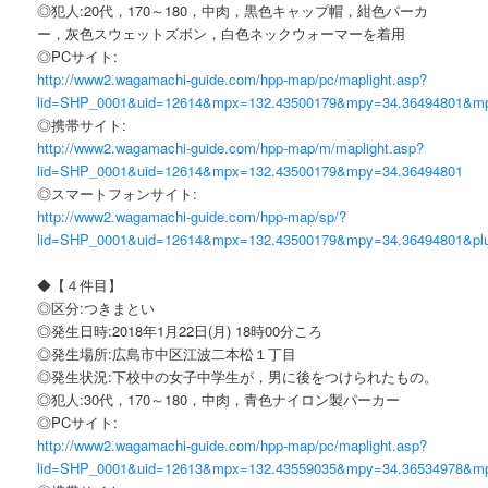
◎犯人:20代，170～180，中肉，黒色キャップ帽，紺色パーカ
ー，灰色スウェットズボン，白色ネックウォーマーを着用
◎PCサイト:
http://www2.wagamachi-guide.com/hpp-map/pc/maplight.asp?
lid=SHP_0001&uid=12614&mpx=132.43500179&mpy=34.36494801&m
◎携帯サイト:
http://www2.wagamachi-guide.com/hpp-map/m/maplight.asp?
lid=SHP_0001&uid=12614&mpx=132.43500179&mpy=34.36494801
◎スマートフォンサイト:
http://www2.wagamachi-guide.com/hpp-map/sp/?
lid=SHP_0001&uid=12614&mpx=132.43500179&mpy=34.36494801&pl
◆【４件目】
◎区分:つきまとい
◎発生日時:2018年1月22日(月) 18時00分ころ
◎発生場所:広島市中区江波二本松１丁目
◎発生状況:下校中の女子中学生が，男に後をつけられたもの。
◎犯人:30代，170～180，中肉，青色ナイロン製パーカー
◎PCサイト:
http://www2.wagamachi-guide.com/hpp-map/pc/maplight.asp?
lid=SHP_0001&uid=12613&mpx=132.43559035&mpy=34.36534978&m