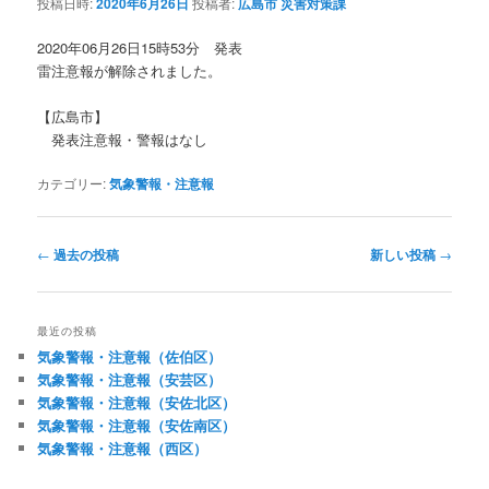
投稿日時:
2020年6月26日
投稿者:
広島市 災害対策課
2020年06月26日15時53分 発表
雷注意報が解除されました。
【広島市】
発表注意報・警報はなし
カテゴリー:
気象警報・注意報
投
←
過去の投稿
新しい投稿
→
稿
ナ
ビ
最近の投稿
ゲ
気象警報・注意報（佐伯区）
ー
気象警報・注意報（安芸区）
シ
気象警報・注意報（安佐北区）
ョ
気象警報・注意報（安佐南区）
ン
気象警報・注意報（西区）