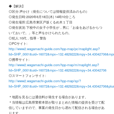
◆【解決】
◎区分:声かけ（発生については情報提供済みのもの）
◎発生日時:2020年6月18日(木) 14時10分ころ
◎発生場所:広島市東区戸坂くるめ木１丁目
◎発生状況:下校中の女子小学生が，男に「お金をあげるからつ
いておいで。」等と声をかけられたもの。
◎犯人:10代，指導・警告
◎PCサイト:
http://www2.wagamachi-guide.com/hpp-map/pc/maplight.asp?
lid=SHP_0001&uid=16072&mpx=132.4829222&mpy=34.43042706&mp
◎携帯サイト:
http://www2.wagamachi-guide.com/hpp-map/m/maplight.asp?
lid=SHP_0001&uid=16072&mpx=132.4829222&mpy=34.43042706
◎スマートフォンサイト:
http://www2.wagamachi-guide.com/hpp-map/sp/?
lid=SHP_0001&uid=16072&mpx=132.4829222&mpy=34.43042706&plu
＊地図を見るには通信料が発生する場合があります。
＊当情報は広島県警察本部が取りまとめた情報の提供を受けて配
信していますので、事案の発生日から遅れて配信される場合があ
ります。