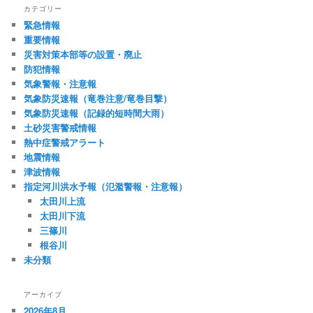
カテゴリー
緊急情報
重要情報
災害対策本部等の設置・廃止
防犯情報
気象警報・注意報
気象防災速報（竜巻注意/竜巻目撃）
気象防災速報（記録的短時間大雨）
土砂災害警戒情報
熱中症警戒アラート
地震情報
津波情報
指定河川洪水予報（氾濫警報・注意報）
太田川上流
太田川下流
三篠川
根谷川
未分類
アーカイブ
2026年8月