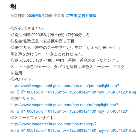
ゲ
報
ー
シ
投稿日時:
2020年6月29日
投稿者:
広島市 災害対策課
ョ
ン
◎区分:つきまとい
◎発生日時:2020年6月26日(金) 17時00分ころ
◎発生場所:広島市安芸区中野６丁目
◎発生状況:下校中の男子中学生が，男に「ちょっと来いや。」
等と声をかけられ，つきまとわれたもの。
◎犯人:30代，170～180，中肉，茶髪，茶色のようなサングラ
ス，上下黒色ジャージ，タバコを所持，黒色スニーカー，マスク
を着用
◎PCサイト:
http://www2.wagamachi-guide.com/hpp-map/pc/maplight.asp?
lid=SHP_0001&uid=16115&mpx=132.58342448&mpy=34.40541201&m
◎携帯サイト:
http://www2.wagamachi-guide.com/hpp-map/m/maplight.asp?
lid=SHP_0001&uid=16115&mpx=132.58342448&mpy=34.40541201
◎スマートフォンサイト:
http://www2.wagamachi-guide.com/hpp-map/sp/?
lid=SHP_0001&uid=16115&mpx=132.58342448&mpy=34.40541201&pl