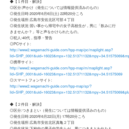
◆【１件目・解決】
◎区分:声かけ（発生については情報提供済みのもの）
◎発生日時:2020年6月6日(土) 22時20分ころ
◎発生場所:広島市安佐北区可部４丁目
◎発生状況:習い事から帰宅中の女子高校生が，男に「飲みに行
きませんか？」等と声をかけられたもの。
◎犯人:40代，指導・警告
◎PCサイト:
http://www2.wagamachi-guide.com/hpp-map/pc/maplight.asp?
lid=SHP_0001&uid=16023&mpx=132.51371132&mpy=34.51575069&m
◎携帯サイト:
http://www2.wagamachi-guide.com/hpp-map/m/maplight.asp?
lid=SHP_0001&uid=16023&mpx=132.51371132&mpy=34.51575069
◎スマートフォンサイト:
http://www2.wagamachi-guide.com/hpp-map/sp/?
lid=SHP_0001&uid=16023&mpx=132.51371132&mpy=34.51575069&pl
◆【２件目・解決】
◎区分:つきまとい（発生については情報提供済みのもの）
◎発生日時:2020年6月22日(月) 17時20分ころ
◎発生場所:広島市安佐北区真亀２丁目
◎発生状況:下校中の男子中学生らが，男につきまとわれたも