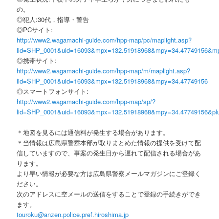
の。
◎犯人:30代，指導・警告
◎PCサイト:
http://www2.wagamachi-guide.com/hpp-map/pc/maplight.asp?
lid=SHP_0001&uid=16093&mpx=132.51918968&mpy=34.47749156&m
◎携帯サイト:
http://www2.wagamachi-guide.com/hpp-map/m/maplight.asp?
lid=SHP_0001&uid=16093&mpx=132.51918968&mpy=34.47749156
◎スマートフォンサイト:
http://www2.wagamachi-guide.com/hpp-map/sp/?
lid=SHP_0001&uid=16093&mpx=132.51918968&mpy=34.47749156&pl
＊地図を見るには通信料が発生する場合があります。
＊当情報は広島県警察本部が取りまとめた情報の提供を受けて配
信していますので、事案の発生日から遅れて配信される場合があ
ります。
より早い情報が必要な方は広島県警察メールマガジンにご登録く
ださい。
次のアドレスに空メールの送信をすることで登録の手続きができ
ます。
touroku@anzen.police.pref.hiroshima.jp