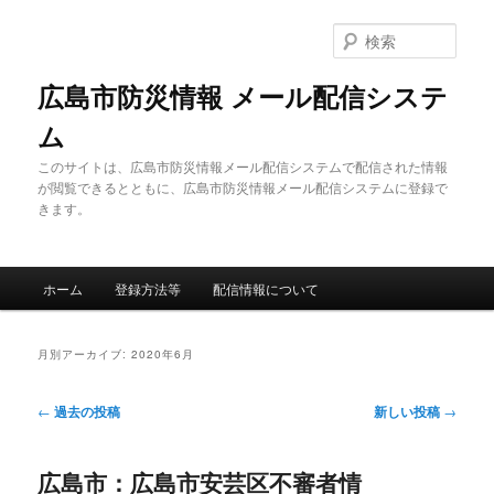
メ
サ
イ
ブ
検
ン
コ
索
コ
ン
広島市防災情報 メール配信システ
ン
テ
ム
テ
ン
ン
ツ
このサイトは、広島市防災情報メール配信システムで配信された情報
ツ
へ
が閲覧できるとともに、広島市防災情報メール配信システムに登録で
へ
移
きます。
移
動
動
メ
ホーム
登録方法等
配信情報について
イ
ン
メ
月別アーカイブ:
2020年6月
ニ
ュ
投
←
過去の投稿
新しい投稿
→
ー
稿
ナ
広島市：広島市安芸区不審者情
ビ