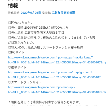
情報
投稿日時:
2020年6月29日
投稿者:
広島市 災害対策課
◎区分:つきまとい
◎発生日時:2020年6月25日(木) 8時00分ころ
◎発生場所:広島市安佐南区大塚西３丁目
◎発生状況:駅の階段で，複数の女性の後をつけまわしている男
が目撃されたもの。
◎犯人:40代，黒色の服，スマートフォンと財布を所持
◎PCサイト:
http://www2.wagamachi-guide.com/hpp-map/pc/maplight.asp?
lid=SHP_0001&uid=16114&mpx=132.40550812&mpy=34.43800167&m
◎携帯サイト:
http://www2.wagamachi-guide.com/hpp-map/m/maplight.asp?
lid=SHP_0001&uid=16114&mpx=132.40550812&mpy=34.43800167
◎スマートフォンサイト:
http://www2.wagamachi-guide.com/hpp-map/sp/?
lid=SHP_0001&uid=16114&mpx=132.40550812&mpy=34.43800167&pl
＊地図を見るには通信料が発生する場合があります。